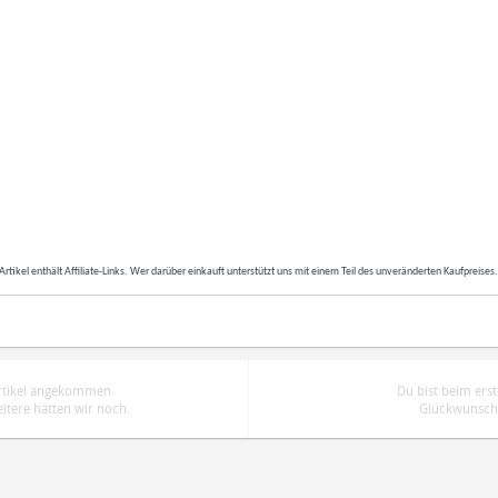
Artikel enthält Affiliate-Links. Wer darüber einkauft unterstützt uns mit einem Teil des unveränderten Kaufpreises
Artikel angekommen.
Du bist beim ers
tere hätten wir noch.
Glückwunsch.