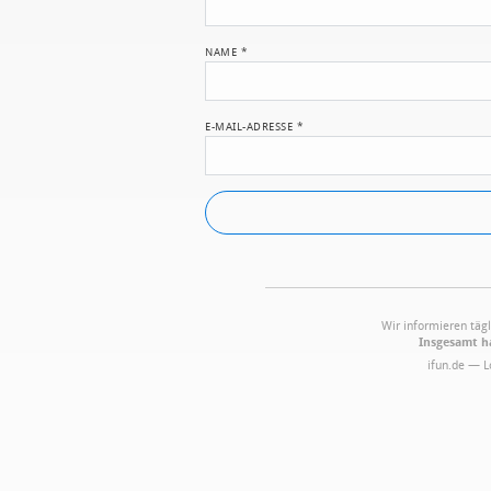
NAME
*
E-MAIL-ADRESSE
*
Wir informieren tägl
Insgesamt ha
ifun.de — 