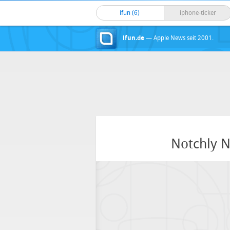
ifun (6)
iphone-ticker
ifun.de
— Apple News seit 2001.
Notchly 