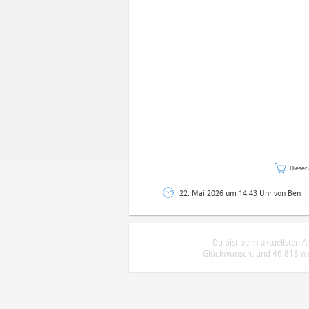
Dieser 
22. Mai 2026 um 14:43 Uhr von Ben
Du bist beim aktuellsten 
Glückwunsch, und 46.818 wei
DEINE ANMERKUNG ZUM ARTIKEL