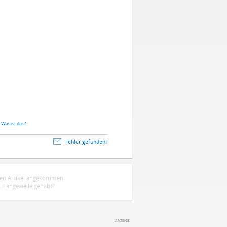
.
Was ist das?
Fehler gefunden?
ten Artikel angekommen.
 Langeweile gehabt?