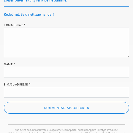
Dieser Unterhaltung fehlt Deine Stimme.
Redet mit. Seid nett zueinander!
KOMMENTAR
*
NAME
*
E-MAIL-ADRESSE
*
ifun.de ist das dienstälteste europäische Onlineportal rund um Apples Lifestyle-Produkte.