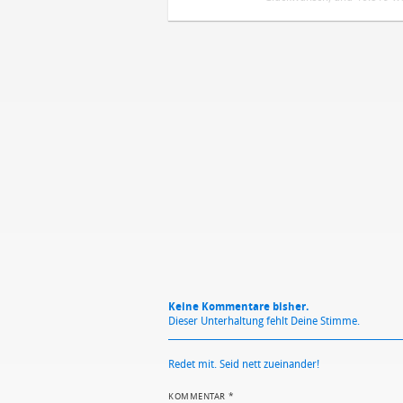
DEINE ANMERKUNG ZUM ARTIKEL
Mit Absendung stimmst du unse
Keine Kommentare bisher.
Dieser Unterhaltung fehlt Deine Stimme.
Redet mit. Seid nett zueinander!
KOMMENTAR
*