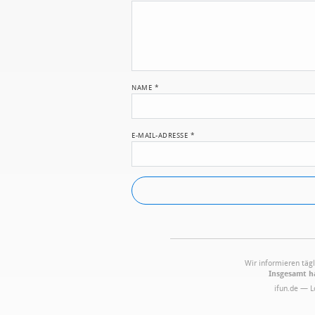
NAME
*
E-MAIL-ADRESSE
*
Wir informieren tägl
Insgesamt ha
ifun.de — 