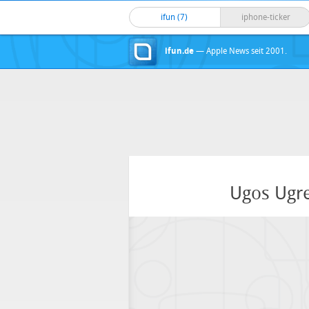
ifun (7)
iphone-ticker
ifun.de
— Apple News seit 2001.
Ugos Ugr