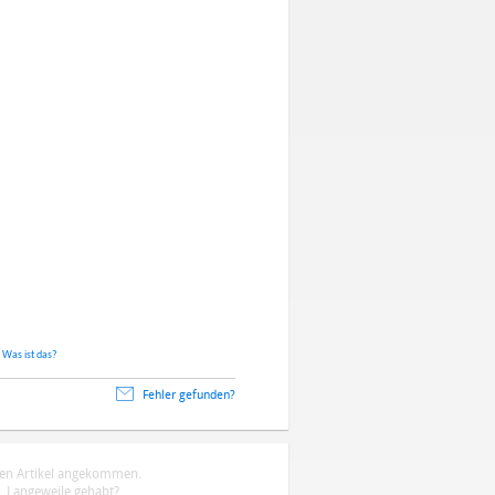
.
Was ist das?
Fehler gefunden?
ten Artikel angekommen.
 Langeweile gehabt?