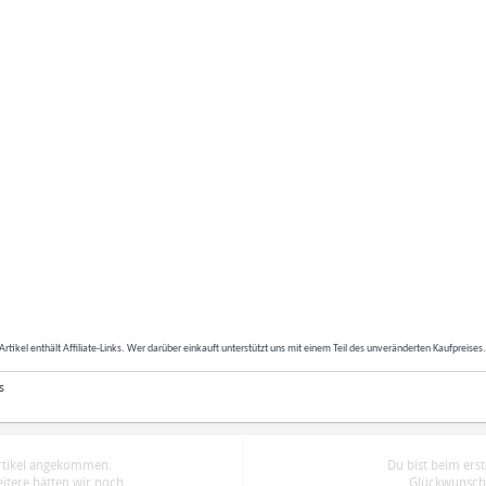
Artikel enthält Affiliate-Links. Wer darüber einkauft unterstützt uns mit einem Teil des unveränderten Kaufpreises
s
Artikel angekommen.
Du bist beim ers
tere hätten wir noch.
Glückwunsch.