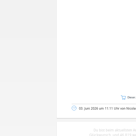
Dieser 
03. Juni 2026 um 11:11 Uhr von Nicola
Du bist beim aktuellsten 
Glückwunsch, und 46.819 wei