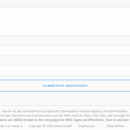
ifun.de ist das dienstälteste europäische Onlineportal rund um Apples Lifestyle-Produkte.
ich über Aktuelles und Interessantes aus der Welt rund um iPad, iPod, Mac und sonstige Din
ben wir 46830 Artikel in den vergangenen 9055 Tagen veröffentlicht. Und es werden 
Love it or leave it · Copyright © 2026 aketo GmbH ·
Impressum
·
·
Datenschutz