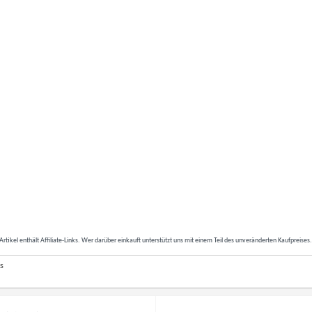
Artikel enthält Affiliate-Links. Wer darüber einkauft unterstützt uns mit einem Teil des unveränderten Kaufpreises
s