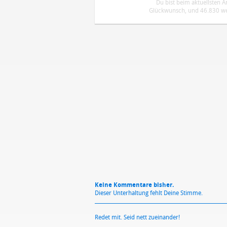
Du bist beim aktuellsten 
Glückwunsch, und 46.830 wei
DEINE ANMERKUNG ZUM ARTIKEL
Mit Absendung stimmst du unse
Keine Kommentare bisher.
Dieser Unterhaltung fehlt Deine Stimme.
Redet mit. Seid nett zueinander!