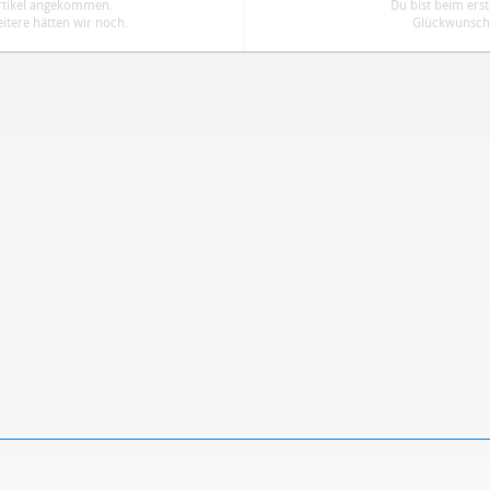
Artikel angekommen.
Du bist beim ers
tere hätten wir noch.
Glückwunsch.
ren
Datenschutzbestimmungen
zu