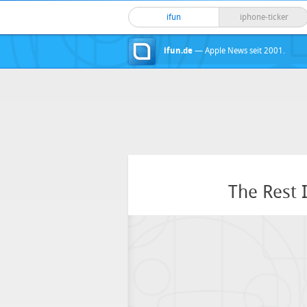
ifun
iphone-ticker
ifun.de
— Apple News seit 2001.
The Rest I