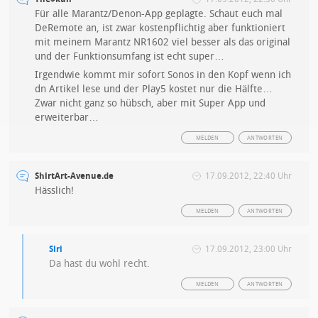
Für alle Marantz/Denon-App geplagte. Schaut euch mal
DeRemote an, ist zwar kostenpflichtig aber funktioniert
mit meinem Marantz NR1602 viel besser als das original
und der Funktionsumfang ist echt super…
Irgendwie kommt mir sofort Sonos in den Kopf wenn ich
dn Artikel lese und der Play5 kostet nur die Hälfte…
Zwar nicht ganz so hübsch, aber mit Super App und
erweiterbar…
MELDEN
ANTWORTEN
ShirtArt-Avenue.de
17.09.2012, 22:40 Uhr
Hässlich!
MELDEN
ANTWORTEN
Siri
17.09.2012, 23:00 Uhr
Da hast du wohl recht.
MELDEN
ANTWORTEN