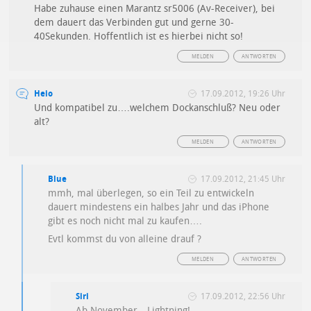
Habe zuhause einen Marantz sr5006 (Av-Receiver), bei
dem dauert das Verbinden gut und gerne 30-
40Sekunden. Hoffentlich ist es hierbei nicht so!
MELDEN
ANTWORTEN
Heio
17.09.2012, 19:26 Uhr
Und kompatibel zu….welchem Dockanschluß? Neu oder
alt?
MELDEN
ANTWORTEN
Blue
17.09.2012, 21:45 Uhr
mmh, mal überlegen, so ein Teil zu entwickeln
dauert mindestens ein halbes Jahr und das iPhone
gibt es noch nicht mal zu kaufen….
Evtl kommst du von alleine drauf ?
MELDEN
ANTWORTEN
Siri
17.09.2012, 22:56 Uhr
Ab November…Lightning!