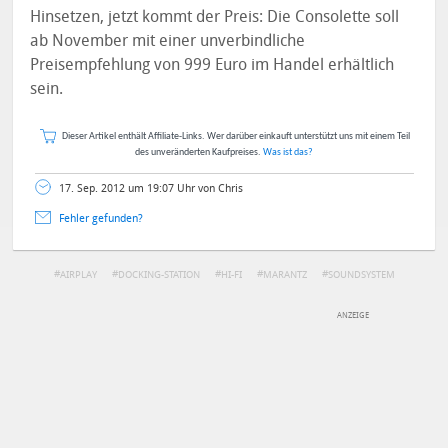
Hinsetzen, jetzt kommt der Preis: Die Consolette soll
ab November mit einer unverbindliche
Preisempfehlung von 999 Euro im Handel erhältlich
sein.
Dieser Artikel enthält Affiliate-Links. Wer darüber einkauft unterstützt uns mit einem Teil
des unveränderten Kaufpreises.
Was ist das?
17. Sep. 2012 um 19:07 Uhr von Chris
Fehler gefunden?
AIRPLAY
DOCKING-STATION
HI-FI
MARANTZ
SOUNDSYSTEM
DEINE ANMERKUNG ZUM ARTIKEL