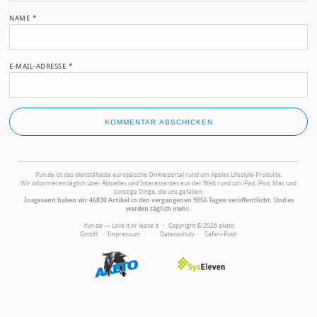
NAME
*
E-MAIL-ADRESSE
*
ifun.de ist das dienstälteste europäische Onlineportal rund um Apples Lifestyle-Produkte.
Wir informieren täglich über Aktuelles und Interessantes aus der Welt rund um iPad, iPod, Mac und
sonstige Dinge, die uns gefallen.
Insgesamt haben wir 46830 Artikel in den vergangenen 9056 Tagen veröffentlicht. Und es
werden täglich mehr.
ifun.de — Love it or leave it · Copyright © 2026 aketo
GmbH ·
Impressum
·
·
Datenschutz
·
Safari-Push