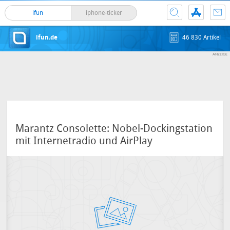
ifun
iphone-ticker
ifun.de
46 830 Artikel
Marantz Consolette: Nobel-Dockingstation
mit Internetradio und AirPlay