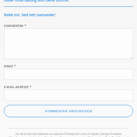
Dieser Unterhaltung fehlt Deine Stimme.
Redet mit. Seid nett zueinander!
KOMMENTAR
*
NAME
*
E-MAIL-ADRESSE
*
ifun.de ist das dienstälteste europäische Onlineportal rund um Apples Lifestyle-Produkte.