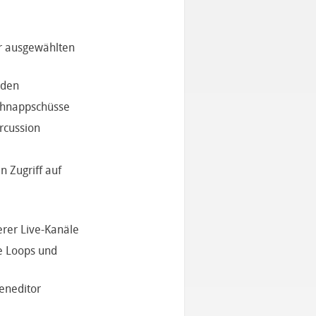
er ausgewählten
rden
Schnappschüsse
rcussion
n Zugriff auf
rer Live-Kanäle
e Loops und
leneditor