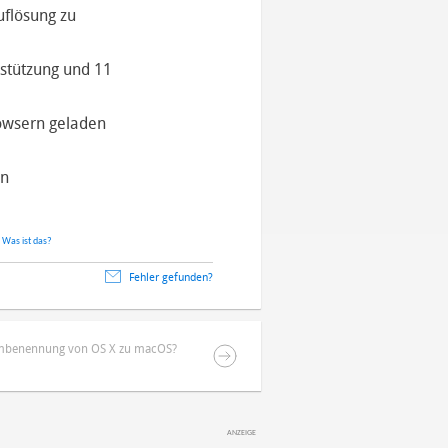
uflösung zu
rstützung und 11
rowsern geladen
en
.
Was ist das?
Fehler gefunden?
benennung von OS X zu macOS?