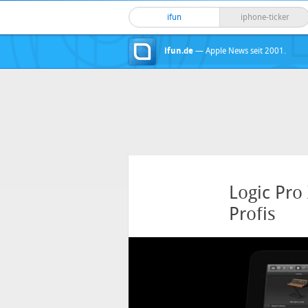
ifun
iphone-ticker
ifun.de
— Apple News seit 2001.
Logic Pro
Profis