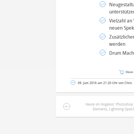
Neugestaltu
unterstütze
Vielzahl an
neuen Spekt
Zusätzliche
werden
Drum Machi
Dieser 
09. Juni 2016 um 21:20 Uhr von Chris
Heute im Angebot: Photoshop
Elements, Lightning-Spei
DEINE ANMERKUNG ZUM ARTIKEL