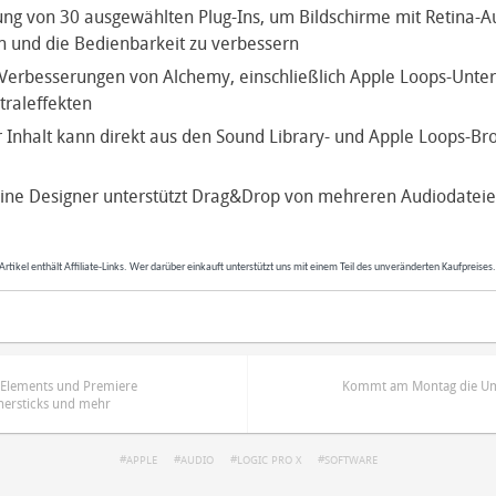
ng von 30 ausgewählten Plug-Ins, um Bildschirme mit Retina-A
n und die Bedienbarkeit zu verbessern
 Verbesserungen von Alchemy, einschließlich Apple Loops-Unte
raleffekten
r Inhalt kann direkt aus den Sound Library- und Apple Loops-B
ne Designer unterstützt Drag&Drop von mehreren Audiodatei
Artikel enthält Affiliate-Links. Wer darüber einkauft unterstützt uns mit einem Teil des unveränderten Kaufpreises
 Elements und Premiere
Kommt am Montag die Um
chersticks und mehr
APPLE
AUDIO
LOGIC PRO X
SOFTWARE