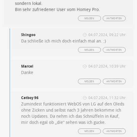
sondern lokal.
Bin sehr zufriedener User vom Homey Pro.
MELDEN
ANTWORTEN
Shingoo
04.07.2024, 09:22 Uhr
Da schließe ich mich doch einfach mal an. :)
MELDEN
ANTWORTEN
Marcel
04.07.2024, 10:39 Uhr
Danke
MELDEN
ANTWORTEN
Catboy 96
04.07.2024, 11:32 Uhr
Zumindest funktioniert WebOS von LG auf den Oleds
ohne Zicken und selbst nach 3 Jahren bekomme ich
noch Updates. Da nehm ich das Schnüffeln in Kauf,
mir doch egal ob „die“ sehen was ich gucke.
MELDEN
ANTWORTEN