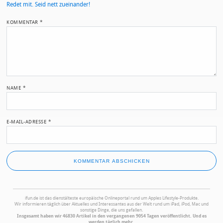
Redet mit. Seid nett zueinander!
KOMMENTAR
*
NAME
*
E-MAIL-ADRESSE
*
ifun.de ist das dienstälteste europäische Onlineportal rund um Apples Lifestyle-Produkte.
Wir informieren täglich über Aktuelles und Interessantes aus der Welt rund um iPad, iPod, Mac und
sonstige Dinge, die uns gefallen.
Insgesamt haben wir 46830 Artikel in den vergangenen 9054 Tagen veröffentlicht. Und es
werden täglich mehr.