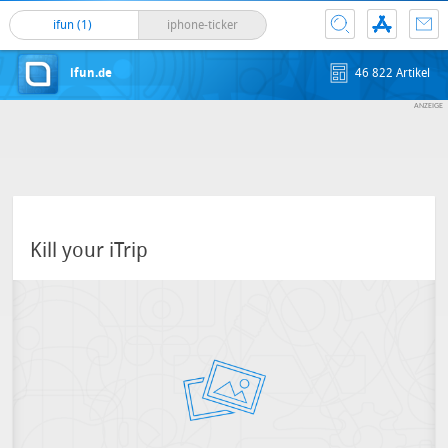
ifun (1)
iphone-ticker
ifun.de
46 822 Artikel
Kill your iTrip