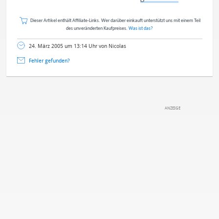
Dieser Artikel enthält Affiliate-Links. Wer darüber einkauft unterstützt uns mit einem Teil
des unveränderten Kaufpreises.
Was ist das?
24. März 2005 um 13:14 Uhr von Nicolas
Fehler gefunden?
DEINE ANMERKUNG ZUM ARTIKEL
Mit Absendung stimmst du unseren
Datenschutzbestimmungen
zu