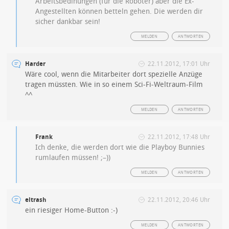
Arbeitsbedinungen (für die Roboter) aber die Ex-
Angestellten können betteln gehen. Die werden dir
sicher dankbar sein!
MELDEN
ANTWORTEN
Harder
22.11.2012, 17:01 Uhr
Wäre cool, wenn die Mitarbeiter dort spezielle Anzüge
tragen müssten. Wie in so einem Sci-Fi-Weltraum-Film
^^
MELDEN
ANTWORTEN
Frank
22.11.2012, 17:48 Uhr
Ich denke, die werden dort wie die Playboy Bunnies
rumlaufen müssen! ;–))
MELDEN
ANTWORTEN
eltrash
22.11.2012, 20:46 Uhr
ein riesiger Home-Button :-)
MELDEN
ANTWORTEN