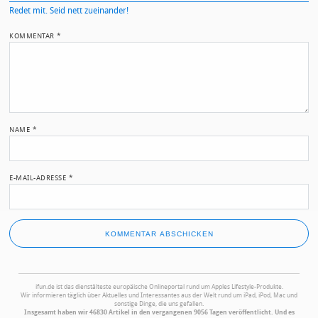
Redet mit. Seid nett zueinander!
KOMMENTAR
*
NAME
*
E-MAIL-ADRESSE
*
ifun.de ist das dienstälteste europäische Onlineportal rund um Apples Lifestyle-Produkte.
Wir informieren täglich über Aktuelles und Interessantes aus der Welt rund um iPad, iPod, Mac und
sonstige Dinge, die uns gefallen.
Insgesamt haben wir 46830 Artikel in den vergangenen 9056 Tagen veröffentlicht. Und es