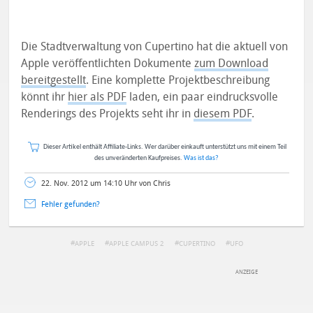
Die Stadtverwaltung von Cupertino hat die aktuell von
Apple veröffentlichten Dokumente
zum Download
bereitgestellt
. Eine komplette Projektbeschreibung
könnt ihr
hier als PDF
laden, ein paar eindrucksvolle
Renderings des Projekts seht ihr in
diesem PDF
.
Dieser Artikel enthält Affiliate-Links. Wer darüber einkauft unterstützt uns mit einem Teil
des unveränderten Kaufpreises.
Was ist das?
22. Nov. 2012 um 14:10 Uhr von Chris
Fehler gefunden?
APPLE
APPLE CAMPUS 2
CUPERTINO
UFO
DEINE ANMERKUNG ZUM ARTIKEL