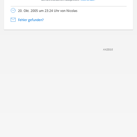
20. Okt. 2005 um 23:24 Uhr von Nicolas
Fehler gefunden?
DEINE ANMERKUNG ZUM ARTIKEL
Mit Absendung stimmst du unseren
Datenschutzbestimmungen
zu