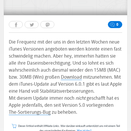
0
Die Frequenz mit der uns in den letzten Wochen neue
iTunes Versionen angeboten werden könnte einen fast
schwindelig machen. Aber hey, immerhin hatten sie
alle ihre Daseinsberechtigung. Und so lohnt es sich
wahrscheinlich auch diesmal wieder den 15MB (MAC)
bzw. 30MB (Win) großen
Download
mitzunehmen. Mit
dem iTunes-Update auf Version 6.0.1 gibt es laut Apple
eine Hand voll Stabilitätsverbesserungen.
Mit diesem Update immer noch
nicht
geschafft hat es
Apple jedenfalls, den seit Version 5.0 vorliegenden
The-Sortierungs-Bug
zu beheben.
Dieser Artikel enthält Affiliate-Links. Wer darüber einkauft unterstützt uns mit einem Teil
des unveränderten Kaufpreises.
Was ist das?