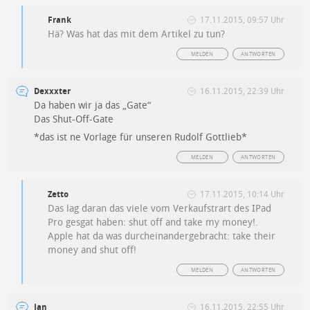
Frank
17.11.2015, 09:57 Uhr
Hä? Was hat das mit dem Artikel zu tun?
MELDEN
ANTWORTEN
Dexxxter
16.11.2015, 22:39 Uhr
Da haben wir ja das „Gate“
Das Shut-Off-Gate
*das ist ne Vorlage für unseren Rudolf Gottlieb*
MELDEN
ANTWORTEN
Zetto
17.11.2015, 10:14 Uhr
Das lag daran das viele vom Verkaufstrart des IPad
Pro gesgat haben: shut off and take my money!.
Apple hat da was durcheinandergebracht: take their
money and shut off!
MELDEN
ANTWORTEN
Jan
16.11.2015, 22:55 Uhr