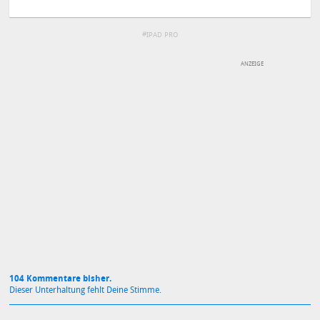
IPAD PRO
DEINE ANMERKUNG ZUM ARTIKEL
Mit Absendung stimmst du unseren
Datenschutzbestimmungen
zu
104 Kommentare bisher.
Dieser Unterhaltung fehlt Deine Stimme.