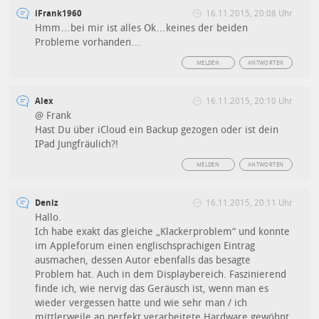
iFrank1960
16.11.2015, 20:08 Uhr
Hmm…bei mir ist alles Ok…keines der beiden
Probleme vorhanden…
MELDEN
ANTWORTEN
Alex
16.11.2015, 20:10 Uhr
@ Frank
Hast Du über iCloud ein Backup gezogen oder ist dein
IPad Jungfräulich?!
MELDEN
ANTWORTEN
Deniz
16.11.2015, 20:11 Uhr
Hallo.
Ich habe exakt das gleiche „Klackerproblem“ und konnte
im Appleforum einen englischsprachigen Eintrag
ausmachen, dessen Autor ebenfalls das besagte
Problem hat. Auch in dem Displaybereich. Faszinierend
finde ich, wie nervig das Geräusch ist, wenn man es
wieder vergessen hatte und wie sehr man / ich
mittlerweile an perfekt verarbeitete Hardware gewöhnt