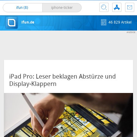
ifun (8)
iphone-ticker
ifun.de
46 829 Artikel
iPad Pro: Leser beklagen Abstürze und
Display-Klappern