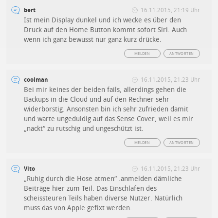
bert
16.11.2015, 21:19 Uhr
Ist mein Display dunkel und ich wecke es über den
Druck auf den Home Button kommt sofort Siri. Auch
wenn ich ganz bewusst nur ganz kurz drücke.
MELDEN
ANTWORTEN
coolman
16.11.2015, 21:23 Uhr
Bei mir keines der beiden fails, allerdings gehen die
Backups in die Cloud und auf den Rechner sehr
widerborstig. Ansonsten bin ich sehr zufrieden damit
und warte ungeduldig auf das Sense Cover, weil es mir
„nackt“ zu rutschig und ungeschützt ist.
MELDEN
ANTWORTEN
Vito
16.11.2015, 21:23 Uhr
„Ruhig durch die Hose atmen“ .anmelden dämliche
Beiträge hier zum Teil. Das Einschlafen des
scheissteuren Teils haben diverse Nutzer. Natürlich
muss das von Apple gefixt werden.