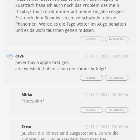
Zusätzlich habe ich auch noch das Problem das mein
Display/ Touch nicht immer auf meine Eingabe reagiert.
Erst nach dem Standby setzen verschwindet diesen
Phänomen. Werde es die Tage weiter im Auge behalten
und es da wohl tauschen gehen müssen.
MELDEN
ANTWORTEN
dave
17.11.2015, 00:01 Uhr
never buy a apple first gen.
alte weisheit, haben schon die römer befolgt!
MELDEN
ANTWORTEN
Mirko
17.11.2015, 08:16 Uhr
*facepalm*
MELDEN
ANTWORTEN
Zetto
17.11.2015, 10:18 Uhr
Ja, aber die Römer sind ausgestorben. So wie die
Dinosaurier. Und ausserdem fand man bei