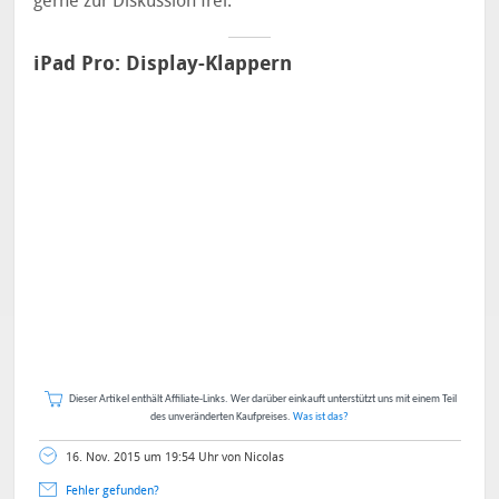
gerne zur Diskussion frei.
iPad Pro: Display-Klappern
Dieser Artikel enthält Affiliate-Links. Wer darüber einkauft unterstützt uns mit einem Teil
des unveränderten Kaufpreises.
Was ist das?
16. Nov. 2015 um 19:54 Uhr von Nicolas
Fehler gefunden?