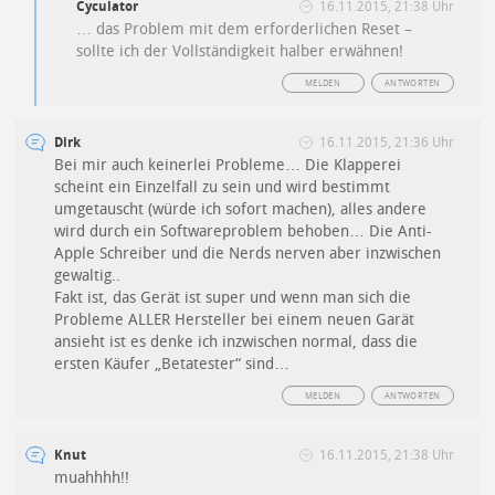
Cyculator
16.11.2015, 21:38 Uhr
… das Problem mit dem erforderlichen Reset –
sollte ich der Vollständigkeit halber erwähnen!
MELDEN
ANTWORTEN
Dirk
16.11.2015, 21:36 Uhr
Bei mir auch keinerlei Probleme… Die Klapperei
scheint ein Einzelfall zu sein und wird bestimmt
umgetauscht (würde ich sofort machen), alles andere
wird durch ein Softwareproblem behoben… Die Anti-
Apple Schreiber und die Nerds nerven aber inzwischen
gewaltig..
Fakt ist, das Gerät ist super und wenn man sich die
Probleme ALLER Hersteller bei einem neuen Garät
ansieht ist es denke ich inzwischen normal, dass die
ersten Käufer „Betatester“ sind…
MELDEN
ANTWORTEN
Knut
16.11.2015, 21:38 Uhr
muahhhh!!