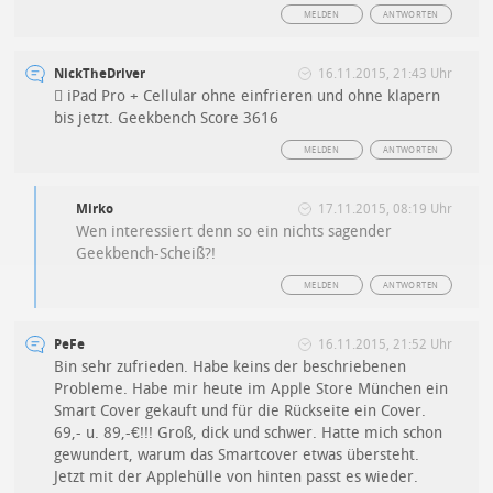
MELDEN
ANTWORTEN
NickTheDriver
16.11.2015, 21:43 Uhr
 iPad Pro + Cellular ohne einfrieren und ohne klapern
bis jetzt. Geekbench Score 3616
MELDEN
ANTWORTEN
Mirko
17.11.2015, 08:19 Uhr
Wen interessiert denn so ein nichts sagender
Geekbench-Scheiß?!
MELDEN
ANTWORTEN
PeFe
16.11.2015, 21:52 Uhr
Bin sehr zufrieden. Habe keins der beschriebenen
Probleme. Habe mir heute im Apple Store München ein
Smart Cover gekauft und für die Rückseite ein Cover.
69,- u. 89,-€!!! Groß, dick und schwer. Hatte mich schon
gewundert, warum das Smartcover etwas übersteht.
Jetzt mit der Applehülle von hinten passt es wieder.