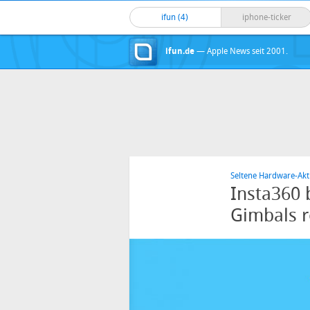
ifun (4)
iphone-ticker
ifun.de
— Apple News seit 2001.
Seltene Hardware-Akt
Insta360
Gimbals r