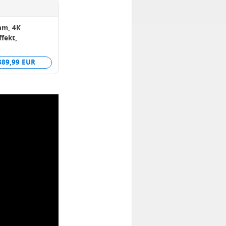
am, 4K
ffekt,
389,99 EUR