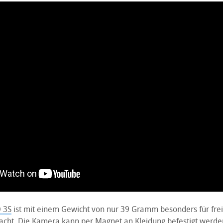
 3S
ist mit einem Gewicht von nur 39 Gramm besonders für fre
ht. Die Kamera kann per Magnet an Kleidung befestigt werden 