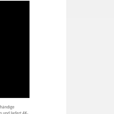
ihändige
und liefert 4K-