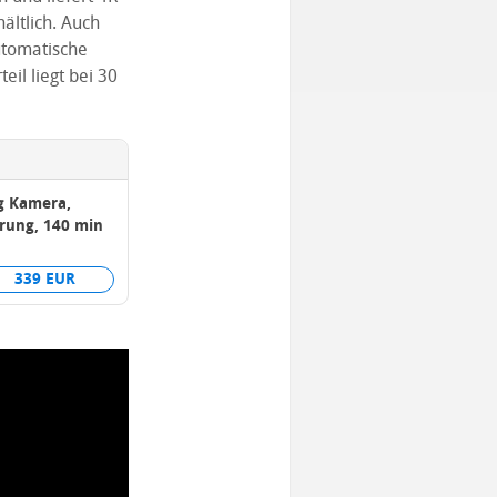
ältlich. Auch
automatische
il liegt bei 30
og Kamera,
erung, 140 min
339 EUR