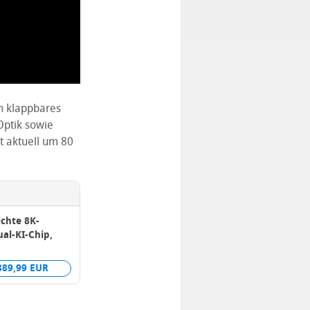
n klappbares
Optik sowie
t aktuell um 80
ichte 8K-
ual-KI-Chip,
389,99 EUR