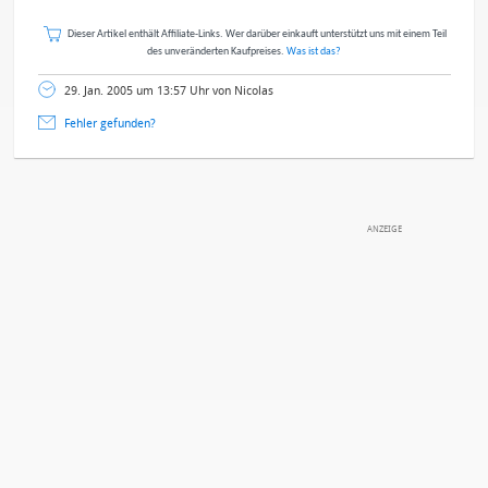
Dieser Artikel enthält Affiliate-Links. Wer darüber einkauft unterstützt uns mit einem Teil
des unveränderten Kaufpreises.
Was ist das?
29. Jan. 2005 um 13:57 Uhr von Nicolas
Fehler gefunden?
DEINE ANMERKUNG ZUM ARTIKEL
Mit Absendung stimmst du unseren
Datenschutzbestimmungen
zu