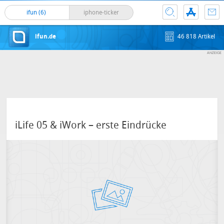
ifun (6)
iphone-ticker
ifun.de
46 818 Artikel
iLife 05 & iWork – erste Eindrücke