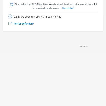
Dieser Artikel enthält Affiliate-Links. Wer darüber einkauft unterstützt uns mit einem Teil
des unveränderten Kaufpreises.
Was ist das?
22. März 2006 um 09:57 Uhr von Nicolas
Fehler gefunden?
DEINE ANMERKUNG ZUM ARTIKEL
Mit Absendung stimmst du unseren
Datenschutzbestimmungen
zu