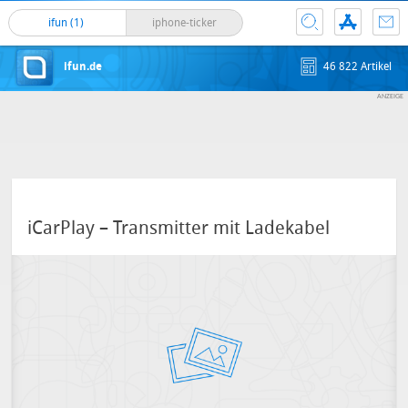
ifun (1)
iphone-ticker
ifun.de
46 822 Artikel
iCarPlay – Transmitter mit Ladekabel