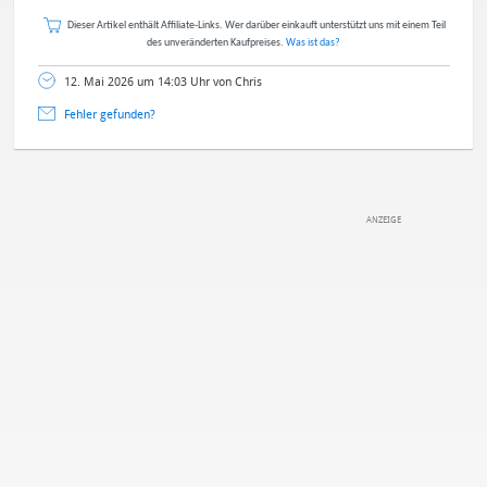
Dieser Artikel enthält Affiliate-Links. Wer darüber einkauft unterstützt uns mit einem Teil
des unveränderten Kaufpreises.
Was ist das?
12. Mai 2026 um 14:03 Uhr von Chris
Fehler gefunden?
DEINE ANMERKUNG ZUM ARTIKEL
Mit Absendung stimmst du unseren
Datenschutzbestimmungen
zu