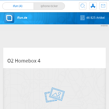
ifun (4)
iphone-ticker
ifun.de
46 825 Artikel
O2 Homebox 4