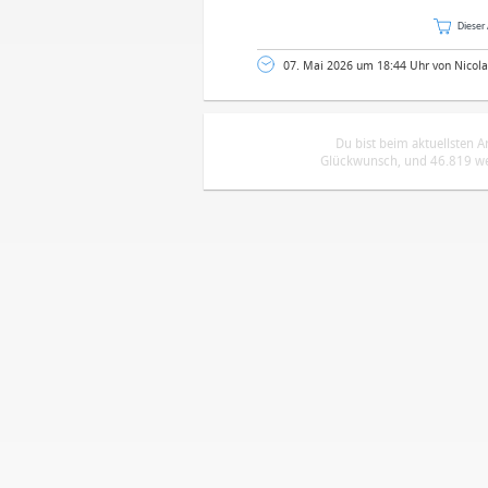
Dieser 
07. Mai 2026 um 18:44 Uhr von Nicola
Du bist beim aktuellsten 
Glückwunsch, und 46.819 wei
DEINE ANMERKUNG ZUM ARTIKEL
Mit Absendung stimmst du unse