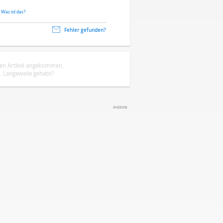
.
Was ist das?
Fehler gefunden?
ten Artikel angekommen.
 Langeweile gehabt?