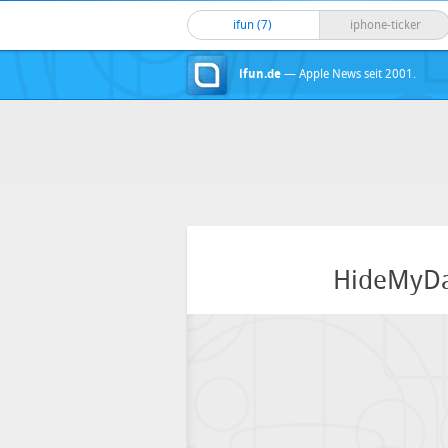
ifun (7)
iphone-ticker
ifun.de
— Apple News seit 2001.
HideMyD