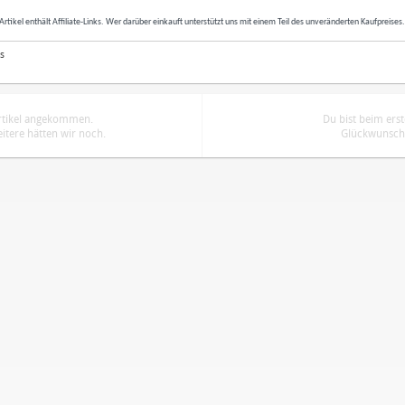
Artikel enthält Affiliate-Links. Wer darüber einkauft unterstützt uns mit einem Teil des unveränderten Kaufpreises
s
Artikel angekommen.
Du bist beim ers
tere hätten wir noch.
Glückwunsch.
ren
Datenschutzbestimmungen
zu