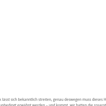
lässt sich bekanntlich streiten, genau deswegen muss dieses He
unbedingt erwähnt werden – und kommt, wir hatten die rosaro