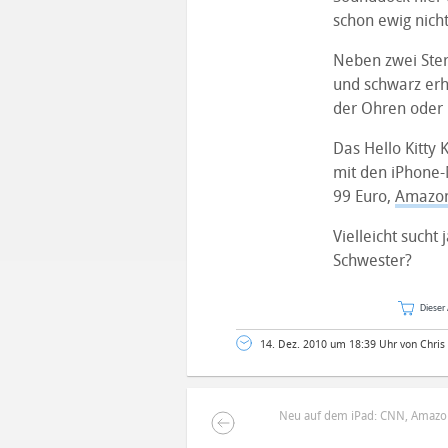
schon ewig nich
Neben zwei Ster
und schwarz erhä
der Ohren oder 
Das Hello Kitty
mit den iPhone-M
99 Euro,
Amazo
Vielleicht such
Schwester?
Dieser 
14. Dez. 2010 um 18:39 Uhr von Chris
Neu auf dem iPad: CNN, Amaz
DEINE ANMERKUNG ZUM ARTIKEL