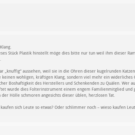
Klang.
ieses Stück Plastik hinstellt möge dies bitte nur tun weil ihm dieser Ram
.
 „knuffig“ aussehen, weil sie in die Ohren dieser kugelrunden Katze
ie keinen wohligen, kräftigen Klang, sondern viel mehr ein widerlich
cher Boshaftigkeit des Herstellers und Schenkenden zu Quälen. Wer a
ftet wurde dies Folterinstrument einem engem Familienmitglied und 
 der Hölle schmoren angesichts dieser üblen, herzlosen Tat.
o kaufen sich Leute so etwas? Oder schlimmer noch – wieso kaufen Leu