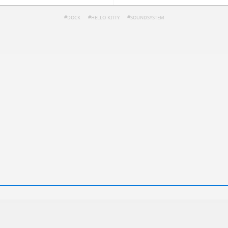
DOCK
HELLO KITTY
SOUNDSYSTEM
ren
Datenschutzbestimmungen
zu