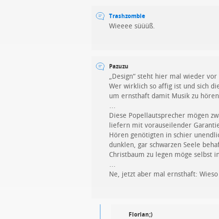
Trashzombie
Wieeee süüüß.
Pazuzu
„Design“ steht hier mal wieder vor 
Wer wirklich so affig ist und sich d
um ernsthaft damit Musik zu hören
…
Diese Popellautsprecher mögen zwar
liefern mit vorauseilender Garant
Hören genötigten in schier unendli
dunklen, gar schwarzen Seele beha
Christbaum zu legen möge selbst in
…
Ne, jetzt aber mal ernsthaft: Wies
Florian;)