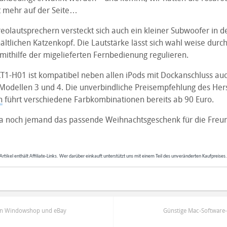
t mehr auf der Seite…
eolautsprechern versteckt sich auch ein kleiner Subwoofer in d
ltlichen Katzenkopf. Die Lautstärke lässt sich wahl weise durc
mithilfe der migelieferten Fernbedienung regulieren.
 KT1-H01 ist kompatibel neben allen iPods mit Dockanschluss au
odellen 3 und 4. Die unverbindliche Preisempfehlung des Herste
n
führt verschiedene Farbkombinationen bereits ab 90 Euro.
t ja noch jemand das passende Weihnachtsgeschenk für die Freun
Artikel enthält Affiliate-Links. Wer darüber einkauft unterstützt uns mit einem Teil des unveränderten Kaufpreises
on Windowshop und eBay
Günstige Mac-Software-