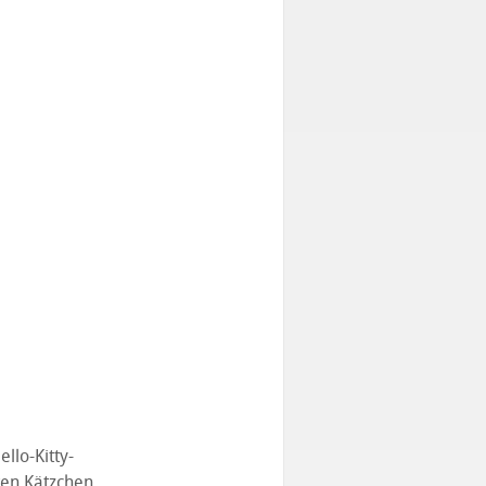
llo-Kitty-
ten Kätzchen