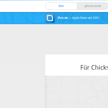
ifun
iphone-ticker
ifun.de
— Apple News seit 2001.
Für Chick