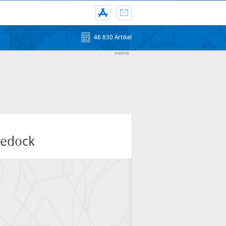
46 830 Artikel
dedock