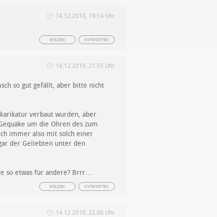
14.12.2010, 19:14 Uhr
MELDEN
ANTWORTEN
14.12.2010, 21:55 Uhr
sch so gut gefällt, aber bitte nicht
nkarikatur verbaut wurden, aber
es Gequäke um die Ohren des zum
uch immer also mit solch einer
gar der Geliebten unter den
te so etwas für andere? Brrr…
MELDEN
ANTWORTEN
14.12.2010, 22:06 Uhr