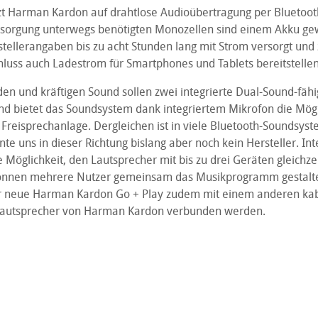
tzt Harman Kardon auf drahtlose Audioübertragung per Bluetooth
rsorgung unterwegs benötigten Monozellen sind einem Akku ge
stellerangaben bis zu acht Stunden lang mit Strom versorgt un
luss auch Ladestrom für Smartphones und Tablets bereitstelle
en und kräftigen Sound sollen zwei integrierte Dual-Sound-fäh
nd bietet das Soundsystem dank integriertem Mikrofon die Mögl
reisprechanlage. Dergleichen ist in viele Bluetooth-Soundsyste
e uns in dieser Richtung bislang aber noch kein Hersteller. In
e Möglichkeit, den Lautsprecher mit bis zu drei Geräten gleichzei
können mehrere Nutzer gemeinsam das Musikprogramm gestalte
r neue Harman Kardon Go + Play zudem mit einem anderen kab
Lautsprecher von Harman Kardon verbunden werden.