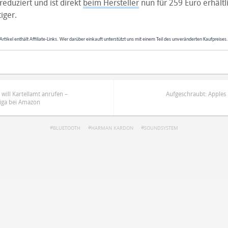
reduziert und ist direkt
beim Hersteller
nun für 259 Euro erhältl
iger.
Artikel enthält Affiliate-Links. Wer darüber einkauft unterstützt uns mit einem Teil des unveränderten Kaufpreises
ill Kartellamt anrufen –
Aufgeschraubt: Apples
iga bei Amazon
BLUETOOTH
HARMAN KARDON
SOUNDSYSTEM
ren
Datenschutzbestimmungen
zu