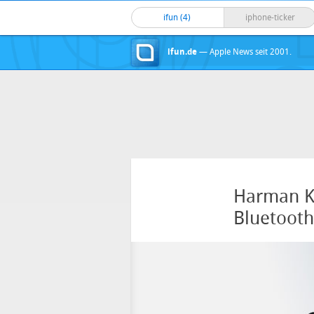
ifun (4)
iphone-ticker
ifun.de
— Apple News seit 2001.
Harman Ka
Bluetoot