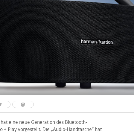
hat eine neue Generation des Bluetooth-
o + Play vorgestellt. Die „Audio-Handtasche“ hat