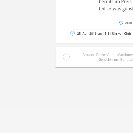
bereits im Preis 
teils etwas günst
Dieser 
25. Apr. 2016 um 15:11 Uhr von Chris
Amazon Prime Video: Maxdome w
Gerüchte um Bundesl
DEINE ANMERKUNG ZUM ARTIKEL
Mit Absendung stimmst du unse