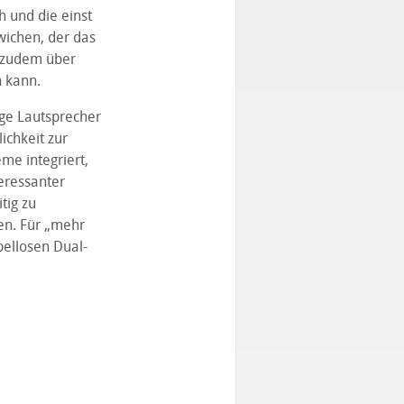
 und die einst
wichen, der das
d zudem über
n kann.
ige Lautsprecher
ichkeit zur
me integriert,
teressanter
tig zu
n. Für „mehr
ellosen Dual-