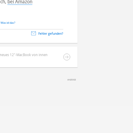
ich,
bei Amazon
.
Was ist das?
Fehler gefunden?
 neues 12″-MacBook von innen