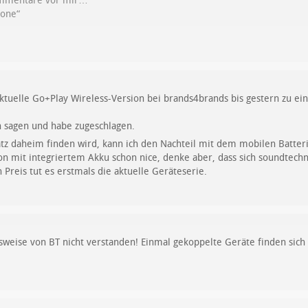
ommentare vor mir…
hone“
ktuelle Go+Play Wireless-Version bei brands4brands bis gestern zu ei
n sagen und habe zugeschlagen.
latz daheim finden wird, kann ich den Nachteil mit dem mobilen Batte
on mit integriertem Akku schon nice, denke aber, dass sich soundtech
Preis tut es erstmals die aktuelle Geräteserie.
sweise von BT nicht verstanden! Einmal gekoppelte Geräte finden sich 
.