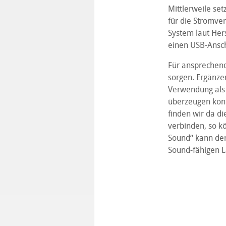
Mittlerweile se
für die Stromve
System laut Her
einen USB-Ansch
Für ansprechend
sorgen. Ergänze
Verwendung als F
überzeugen konnt
finden wir da di
verbinden, so 
Sound“ kann de
Sound-fähigen 