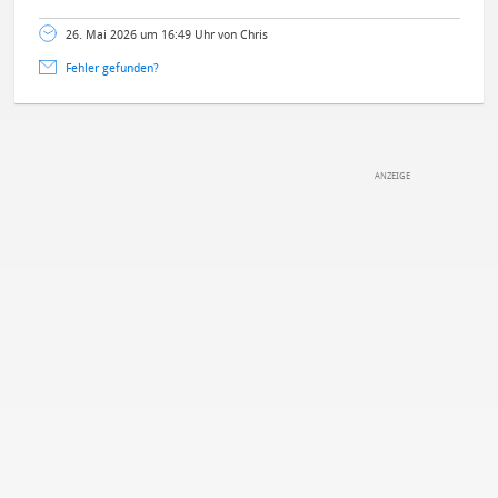
26. Mai 2026 um 16:49 Uhr von Chris
Fehler gefunden?
DEINE ANMERKUNG ZUM ARTIKEL
Mit Absendung stimmst du unseren
Datenschutzbestimmungen
zu