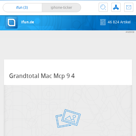
ifun (3)
iphone-ticker
ifun.de
46 824 Artikel
Grandtotal Mac Mcp 9 4