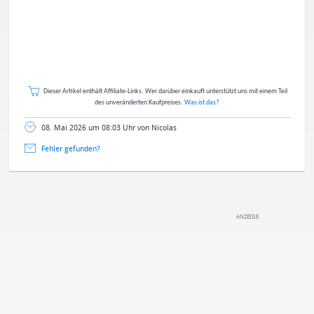
Dieser Artikel enthält Affiliate-Links. Wer darüber einkauft unterstützt uns mit einem Teil
des unveränderten Kaufpreises.
Was ist das?
08. Mai 2026 um 08:03 Uhr von Nicolas
Fehler gefunden?
DEINE ANMERKUNG ZUM ARTIKEL
Mit Absendung stimmst du unseren