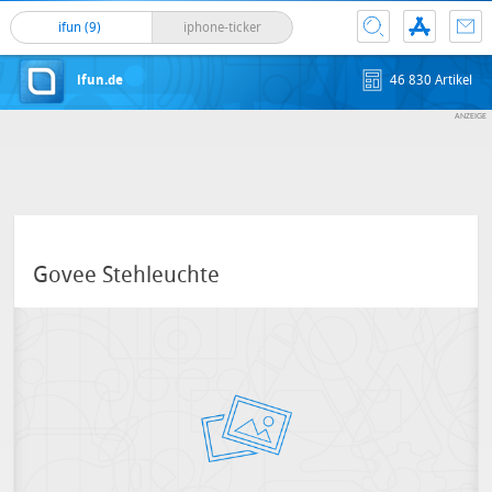
ifun (9)
iphone-ticker
ifun.de
46 830 Artikel
Govee Stehleuchte