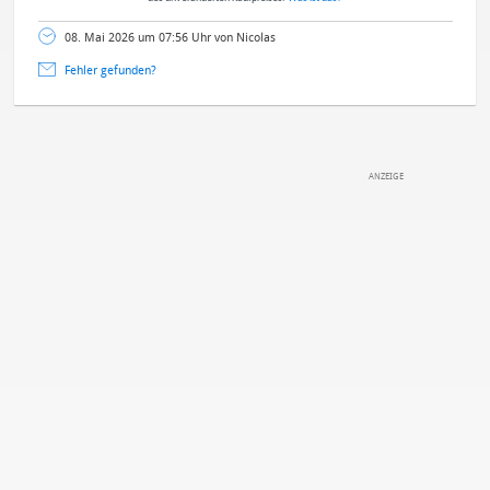
08. Mai 2026 um 07:56 Uhr von Nicolas
Fehler gefunden?
DEINE ANMERKUNG ZUM ARTIKEL
Mit Absendung stimmst du unseren
Datenschutzbestimmungen
zu