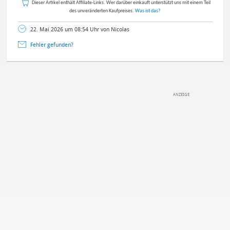
Dieser Artikel enthält Affiliate-Links. Wer darüber einkauft unterstützt uns mit einem Teil
des unveränderten Kaufpreises.
Was ist das?
22. Mai 2026 um 08:54 Uhr von Nicolas
Fehler gefunden?
DEINE ANMERKUNG ZUM ARTIKEL
Mit Absendung stimmst du unseren
Datenschutzbestimmungen
zu