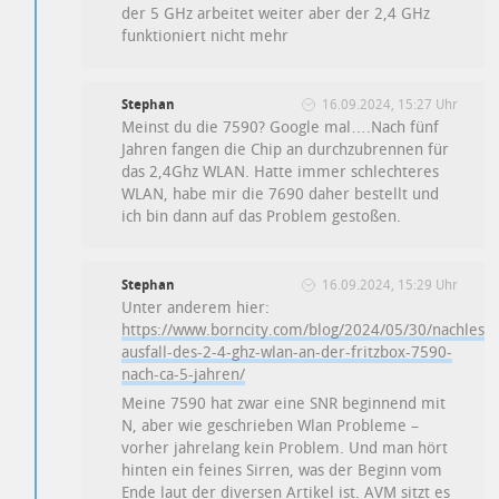
der 5 GHz arbeitet weiter aber der 2,4 GHz
funktioniert nicht mehr
Stephan
16.09.2024, 15:27 Uhr
Meinst du die 7590? Google mal….Nach fünf
Jahren fangen die Chip an durchzubrennen für
das 2,4Ghz WLAN. Hatte immer schlechteres
WLAN, habe mir die 7690 daher bestellt und
ich bin dann auf das Problem gestoßen.
Stephan
16.09.2024, 15:29 Uhr
Unter anderem hier:
https://www.borncity.com/blog/2024/05/30/nachlese
ausfall-des-2-4-ghz-wlan-an-der-fritzbox-7590-
nach-ca-5-jahren/
Meine 7590 hat zwar eine SNR beginnend mit
N, aber wie geschrieben Wlan Probleme –
vorher jahrelang kein Problem. Und man hört
hinten ein feines Sirren, was der Beginn vom
Ende laut der diversen Artikel ist. AVM sitzt es