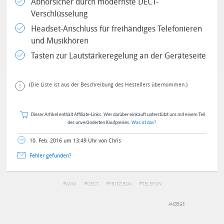
Abhörsicher durch modernste DECT-
Verschlüsselung
Headset-Anschluss für freihändiges Telefonieren
und Musikhören
Tasten zur Lautstärkeregelung an der Geräteseite
(Die Liste ist aus der Beschreibung des Hestellers übernommen.)
Dieser Artikel enthält Affiliate-Links. Wer darüber einkauft unterstützt uns mit einem Teil
des unveränderten Kaufpreises.
Was ist das?
10. Feb. 2016 um 13:49 Uhr von Chris
Fehler gefunden?
AVM
DECT
FRITZ!BOX
TELEFON
DEINE ANMERKUNG ZUM ARTIKEL