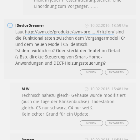
nicht in jeder Pressemitteilung stehen, eine
Einordnung zum Vorgänger…….
iDeviceDreamer
10.02.2016, 13:59 Uhr
Laut
http://avm.de/produkte/avm-pro...../fritzfon/
sind
die Funktionalitäten zwischen dem Vorgängermodell C4
und dem neuen Modell C5 identisch.
Ist dem wirklich so? Oder steckt der Teufel im Detail
(z.Bsp. direkte Steuerung von Smart-Home-
Anwendungen und DECT-Heizungssteuerung)?
MELDEN
ANTWORTEN
M.W.
10.02.2016, 15:48 Uhr
Technisch nahezu gleich- Gehäuse wurde modifiziert
(auch die Lage der Klinkenbuchse)- Ladestation
gleich- C5 nur schwarz, C4 nur weiß.
Kein echter Grund für ein Update.
MELDEN
ANTWORTEN