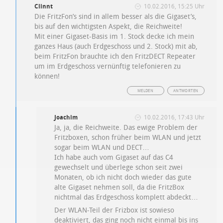
Clinnt
10.02.2016, 15:25 Uhr
Die FritzFon’s sind in allem besser als die Gigaset’s,
bis auf den wichtigsten Aspekt, die Reichweite!
Mit einer Gigaset-Basis im 1. Stock decke ich mein
ganzes Haus (auch Erdgeschoss und 2. Stock) mit ab,
beim FritzFon brauchte ich den FritzDECT Repeater
um im Erdgeschoss vernünftig telefonieren zu
können!
MELDEN
ANTWORTEN
Joachim
10.02.2016, 17:43 Uhr
Ja, ja, die Reichweite. Das ewige Problem der
Fritzboxen, schon früher beim WLAN und jetzt
sogar beim WLAN und DECT…
Ich habe auch vom Gigaset auf das C4
gewechselt und überlege schon seit zwei
Monaten, ob ich nicht doch wieder das gute
alte Gigaset nehmen soll, da die FritzBox
nichtmal das Erdgeschoss komplett abdeckt…
Der WLAN-Teil der Frizbox ist sowieso
deaktiviert, das ging noch nicht einmal bis ins