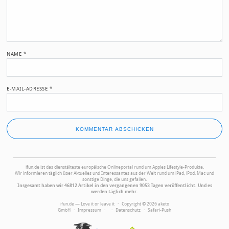
NAME
*
E-MAIL-ADRESSE
*
ifun.de ist das dienstälteste europäische Onlineportal rund um Apples Lifestyle-Produkte.
Wir informieren täglich über Aktuelles und Interessantes aus der Welt rund um iPad, iPod, Mac und
sonstige Dinge, die uns gefallen.
Insgesamt haben wir 46812 Artikel in den vergangenen 9053 Tagen veröffentlicht. Und es
werden täglich mehr.
ifun.de — Love it or leave it · Copyright © 2026 aketo
GmbH ·
Impressum
·
·
Datenschutz
·
Safari-Push