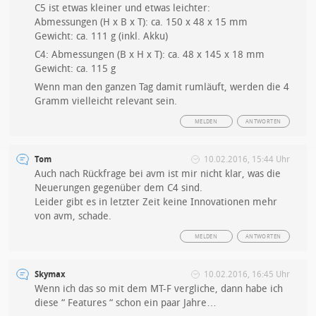
C5 ist etwas kleiner und etwas leichter:
Abmessungen (H x B x T): ca. 150 x 48 x 15 mm
Gewicht: ca. 111 g (inkl. Akku)
C4: Abmessungen (B x H x T): ca. 48 x 145 x 18 mm
Gewicht: ca. 115 g
Wenn man den ganzen Tag damit rumläuft, werden die 4
Gramm vielleicht relevant sein.
MELDEN
ANTWORTEN
Tom
10.02.2016, 15:44 Uhr
Auch nach Rückfrage bei avm ist mir nicht klar, was die
Neuerungen gegenüber dem C4 sind.
Leider gibt es in letzter Zeit keine Innovationen mehr
von avm, schade.
MELDEN
ANTWORTEN
Skymax
10.02.2016, 16:45 Uhr
Wenn ich das so mit dem MT-F vergliche, dann habe ich
diese “ Features “ schon ein paar Jahre…