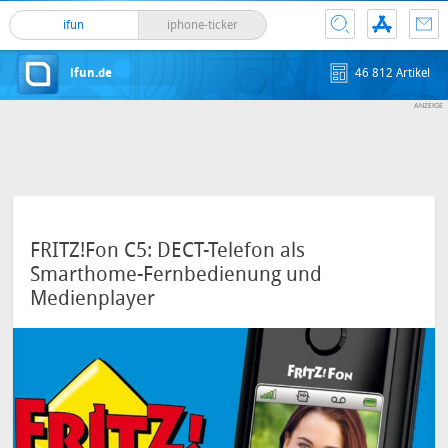
ifun
iphone-ticker
ifun.de
46 812 Artikel
FRITZ!Fon C5: DECT-Telefon als
Smarthome-Fernbedienung und
Medienplayer