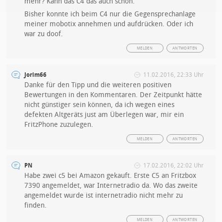
mehr? Kann das C4 das auch schon.
Bisher konnte ich beim C4 nur die Gegensprechanlage
meiner mobotix annehmen und aufdrücken. Oder ich
war zu doof.
MELDEN
ANTWORTEN
Jorim66
11.02.2016, 22:33 Uhr
Danke für den Tipp und die weiteren positiven
Bewertungen in den Kommentaren. Der Zeitpunkt hätte
nicht günstiger sein können, da ich wegen eines
defekten Altgeräts just am Überlegen war, mir ein
FritzPhone zuzulegen.
MELDEN
ANTWORTEN
PN
17.02.2016, 22:02 Uhr
Habe zwei c5 bei Amazon gekauft. Erste C5 an Fritzbox
7390 angemeldet, war Internetradio da. Wo das zweite
angemeldet wurde ist internetradio nicht mehr zu
finden.
MELDEN
ANTWORTEN