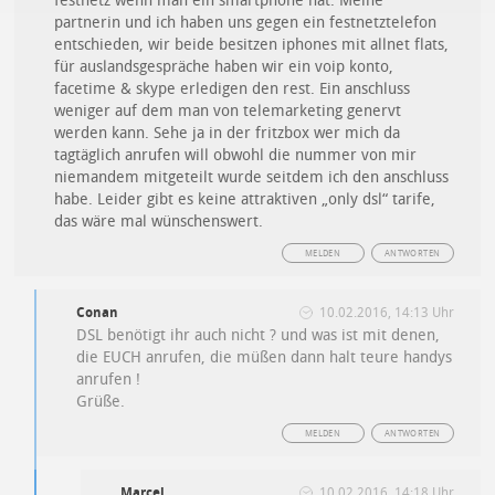
festnetz wenn man ein smartphone hat. Meine
partnerin und ich haben uns gegen ein festnetztelefon
entschieden, wir beide besitzen iphones mit allnet flats,
für auslandsgespräche haben wir ein voip konto,
facetime & skype erledigen den rest. Ein anschluss
weniger auf dem man von telemarketing genervt
werden kann. Sehe ja in der fritzbox wer mich da
tagtäglich anrufen will obwohl die nummer von mir
niemandem mitgeteilt wurde seitdem ich den anschluss
habe. Leider gibt es keine attraktiven „only dsl“ tarife,
das wäre mal wünschenswert.
MELDEN
ANTWORTEN
Conan
10.02.2016, 14:13 Uhr
DSL benötigt ihr auch nicht ? und was ist mit denen,
die EUCH anrufen, die müßen dann halt teure handys
anrufen !
Grüße.
MELDEN
ANTWORTEN
Marcel
10.02.2016, 14:18 Uhr