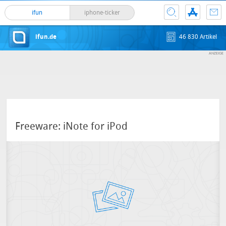
ifun
iphone-ticker
ifun.de
46 830 Artikel
Freeware: iNote for iPod