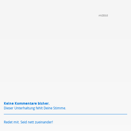
DEINE ANMERKUNG ZUM ARTIKEL
Mit Absendung stimmst du unseren
Datenschutzbestimmungen
zu
Keine Kommentare bisher.
Dieser Unterhaltung fehlt Deine Stimme.
Redet mit. Seid nett zueinander!