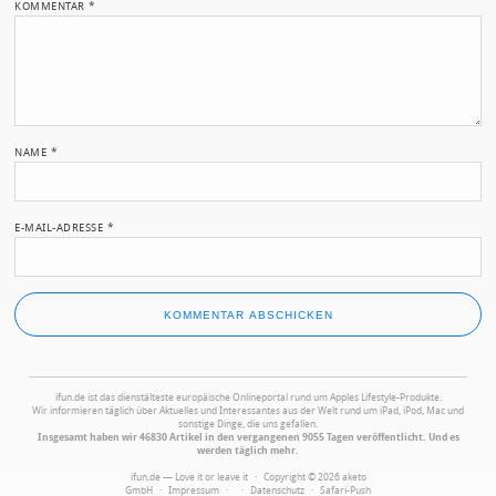
KOMMENTAR
*
NAME
*
E-MAIL-ADRESSE
*
ifun.de ist das dienstälteste europäische Onlineportal rund um Apples Lifestyle-Produkte.
Wir informieren täglich über Aktuelles und Interessantes aus der Welt rund um iPad, iPod, Mac und
sonstige Dinge, die uns gefallen.
Insgesamt haben wir 46830 Artikel in den vergangenen 9055 Tagen veröffentlicht. Und es
werden täglich mehr.
ifun.de — Love it or leave it · Copyright © 2026 aketo
GmbH ·
Impressum
·
·
Datenschutz
·
Safari-Push