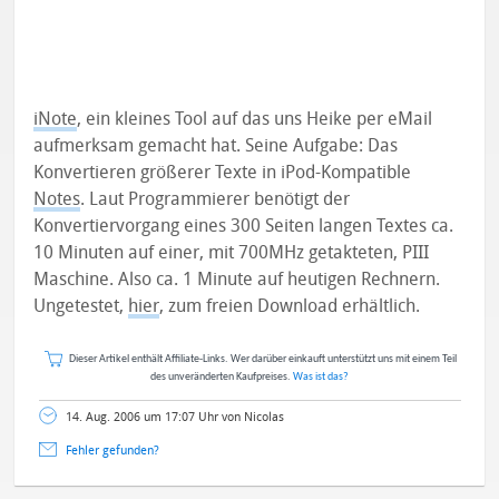
iNote
, ein kleines Tool auf das uns Heike per eMail
aufmerksam gemacht hat. Seine Aufgabe: Das
Konvertieren größerer Texte in iPod-Kompatible
Notes
. Laut Programmierer benötigt der
Konvertiervorgang eines 300 Seiten langen Textes ca.
10 Minuten auf einer, mit 700MHz getakteten, PIII
Maschine. Also ca. 1 Minute auf heutigen Rechnern.
Ungetestet,
hier
, zum freien Download erhältlich.
Dieser Artikel enthält Affiliate-Links. Wer darüber einkauft unterstützt uns mit einem Teil
des unveränderten Kaufpreises.
Was ist das?
14. Aug. 2006 um 17:07 Uhr von Nicolas
Fehler gefunden?