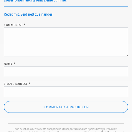
Dieser Unterhaltung fehlt Deine Stimme.
Redet mit. Seid nett zueinander!
KOMMENTAR
*
NAME
*
E-MAIL-ADRESSE
*
ifun.de ist das dienstälteste europäische Onlineportal rund um Apples Lifestyle-Produkte.