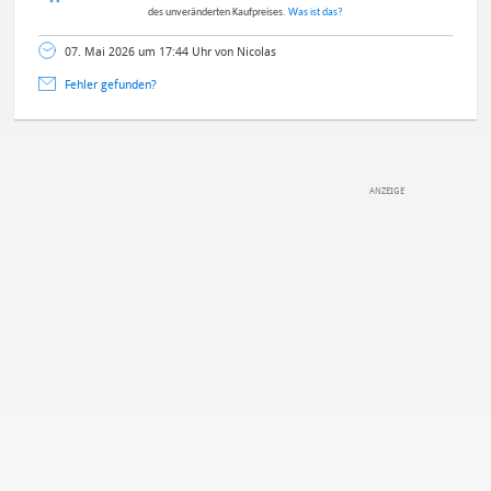
des unveränderten Kaufpreises.
Was ist das?
07. Mai 2026 um 17:44 Uhr von Nicolas
Fehler gefunden?
DEINE ANMERKUNG ZUM ARTIKEL
Mit Absendung stimmst du unseren
Datenschutzbestimmungen
zu