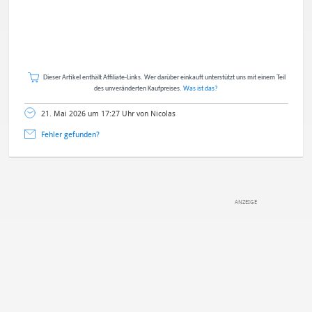
Dieser Artikel enthält Affiliate-Links. Wer darüber einkauft unterstützt uns mit einem Teil
des unveränderten Kaufpreises.
Was ist das?
21. Mai 2026 um 17:27 Uhr von Nicolas
Fehler gefunden?
DEINE ANMERKUNG ZUM ARTIKEL
Mit Absendung stimmst du unseren
Datenschutzbestimmungen
zu