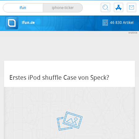
ifun
iphone-ticker
ifun.de
46 830 Artikel
Erstes iPod shuffle Case von Speck?