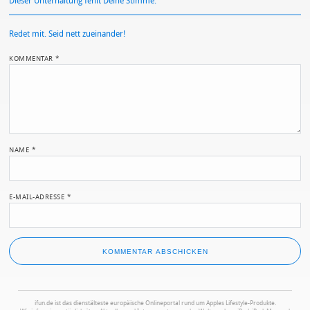
Dieser Unterhaltung fehlt Deine Stimme.
Redet mit. Seid nett zueinander!
KOMMENTAR
*
NAME
*
E-MAIL-ADRESSE
*
ifun.de ist das dienstälteste europäische Onlineportal rund um Apples Lifestyle-Produkte.