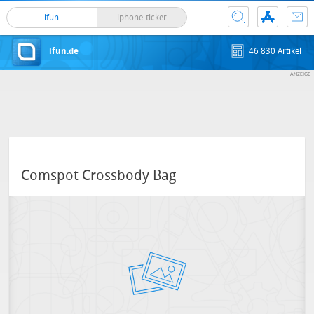
ifun
iphone-ticker
ifun.de
46 830 Artikel
Comspot Crossbody Bag