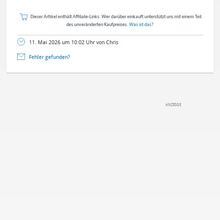
Dieser Artikel enthält Affiliate-Links. Wer darüber einkauft unterstützt uns mit einem Teil
des unveränderten Kaufpreises.
Was ist das?
11. Mai 2026 um 10:02 Uhr von Chris
Fehler gefunden?
DEINE ANMERKUNG ZUM ARTIKEL
Mit Absendung stimmst du unseren
Datenschutzbestimmungen
zu