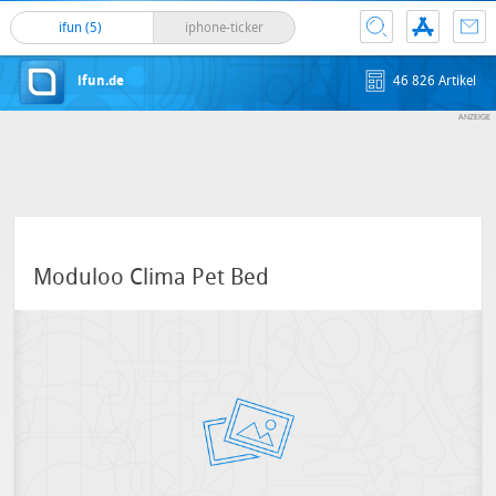
ifun (5)
iphone-ticker
ifun.de
46 826 Artikel
Moduloo Clima Pet Bed