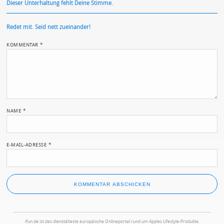
Dieser Unterhaltung fehlt Deine Stimme.
Redet mit. Seid nett zueinander!
KOMMENTAR
*
NAME
*
E-MAIL-ADRESSE
*
ifun.de ist das dienstälteste europäische Onlineportal rund um Apples Lifestyle-Produkte.