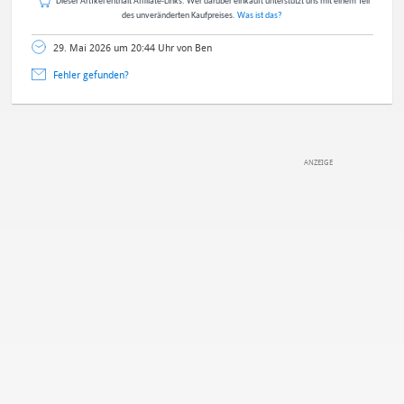
Dieser Artikel enthält Affiliate-Links. Wer darüber einkauft unterstützt uns mit einem Teil
des unveränderten Kaufpreises.
Was ist das?
29. Mai 2026 um 20:44 Uhr von Ben
Fehler gefunden?
DEINE ANMERKUNG ZUM ARTIKEL
Mit Absendung stimmst du unseren
Datenschutzbestimmungen
zu