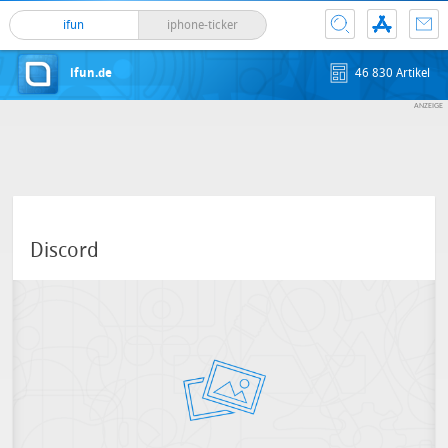
ifun
iphone-ticker
ifun.de
46 830 Artikel
Discord