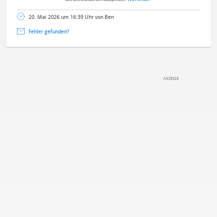
20. Mai 2026 um 16:39 Uhr von Ben
Fehler gefunden?
DEINE ANMERKUNG ZUM ARTIKEL
Mit Absendung stimmst du unseren
Datenschutzbestimmungen
zu