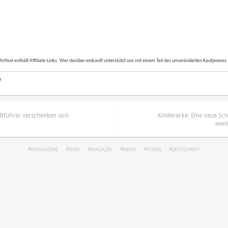
Artikel enthält Affiliate-Links. Wer darüber einkauft unterstützt uns mit einem Teil des unveränderten Kaufpreises
o
dtführer verschenken sich
Kinderecke: Eine neue Sch
weni
EMAGAZINE
IPAD
MAGAZIN
NEON
STERN
ZEITSCHRIFT
ren
Datenschutzbestimmungen
zu