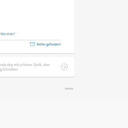
.
Was ist das?
Fehler gefunden?
reib-App mit schöner Optik, aber
g Schreiben