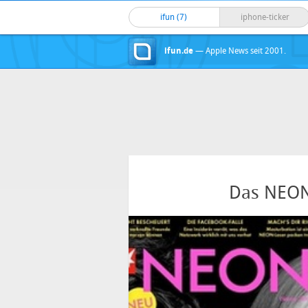
ifun (7)
iphone-ticker
ifun.de
— Apple News seit 2001.
Das NEON