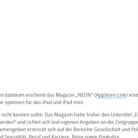
n Jubiläum erscheint das Magazin „NEON“ (
AppStore Link
) ers
e optimiert für das iPad und iPad mini.
cht kennen sollte: Das Magazin hatte früher den Untertitel „Ei
erden“ und richtet sich laut eigenen Angaben an die Zielgruppe
emengebiet erstreckt sich auf die Bereiche Gesellschaft und Pol
d Sexualität, Beruf und Karriere, Reise sowie Popkultur.