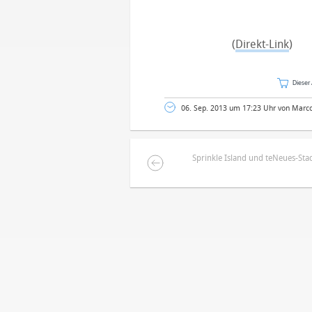
(
Direkt-Link
)
Dieser 
06. Sep. 2013 um 17:23 Uhr von Marc
Sprinkle Island und teNeues-Sta
DEINE ANMERKUNG ZUM ARTIKEL
Mit Absendung stimmst du unse