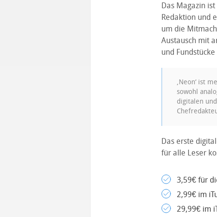
Das Magazin ist 
Redaktion und e
um die Mitmachs
Austausch mit a
und Fundstücke 
‚Neon‘ ist m
sowohl analo
digitalen und
Chefredakteu
Das erste digit
für alle Leser k
3,59€ für d
2,99€ im i
29,99€ im i