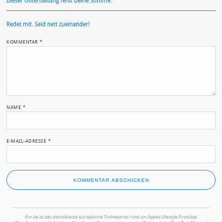
Dieser Unterhaltung fehlt Deine Stimme.
Redet mit. Seid nett zueinander!
KOMMENTAR
*
NAME
*
E-MAIL-ADRESSE
*
ifun.de ist das dienstälteste europäische Onlineportal rund um Apples Lifestyle-Produkte.