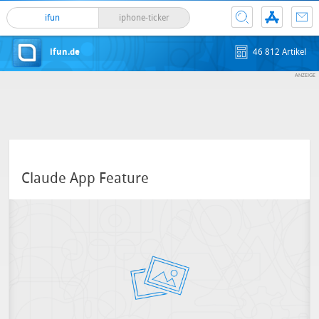
ifun
iphone-ticker
ifun.de
46 812 Artikel
Claude App Feature