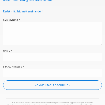
Dieser Unterhaltung fehlt Deine Stimme.
Redet mit. Seid nett zueinander!
KOMMENTAR
*
NAME
*
E-MAIL-ADRESSE
*
ifun.de ist das dienstälteste europäische Onlineportal rund um Apples Lifestyle-Produkte.