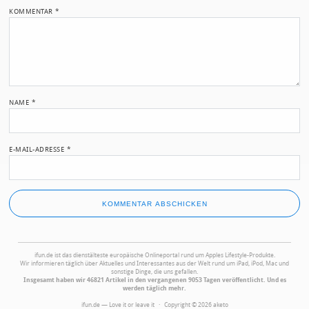
KOMMENTAR
*
NAME
*
E-MAIL-ADRESSE
*
ifun.de ist das dienstälteste europäische Onlineportal rund um Apples Lifestyle-Produkte.
Wir informieren täglich über Aktuelles und Interessantes aus der Welt rund um iPad, iPod, Mac und
sonstige Dinge, die uns gefallen.
Insgesamt haben wir 46821 Artikel in den vergangenen 9053 Tagen veröffentlicht. Und es
werden täglich mehr.
ifun.de — Love it or leave it · Copyright © 2026 aketo