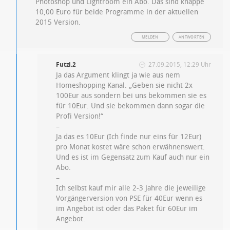
Photoshop und Lightroom ein Abo. Das sind knappe
10,00 Euro für beide Programme in der aktuellen
2015 Version.
MELDEN
ANTWORTEN
Futzi.2
27.09.2015, 12:29 Uhr
Ja das Argument klingt ja wie aus nem
Homeshopping Kanal. „Geben sie nicht 2x
100Eur aus sondern bei uns bekommen sie es
für 10Eur. Und sie bekommen dann sogar die
Profi Version!“
–
Ja das es 10Eur (Ich finde nur eins für 12Eur)
pro Monat kostet wäre schon erwähnenswert.
Und es ist im Gegensatz zum Kauf auch nur ein
Abo.
–
Ich selbst kauf mir alle 2-3 Jahre die jeweilige
Vorgängerversion von PSE für 40Eur wenn es
im Angebot ist oder das Paket für 60Eur im
Angebot.