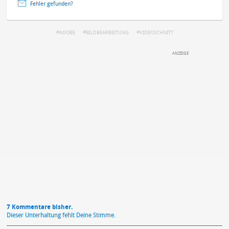
Fehler gefunden?
ADOBE
BILDBEARBEITUNG
VIDEOSCHNITT
DEINE ANMERKUNG ZUM ARTIKEL
Mit Absendung stimmst du unseren
Datenschutzbestimmungen
zu
7 Kommentare bisher.
Dieser Unterhaltung fehlt Deine Stimme.