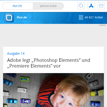
ifun (9)
iphone-ticker
ifun.de
46 821 Artikel
Ausgabe 14
Adobe legt „Photoshop Elements“ und
„Premiere Elements“ vor