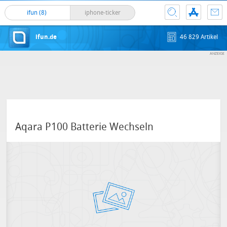
ifun (8)
iphone-ticker
ifun.de
46 829 Artikel
Aqara P100 Batterie Wechseln