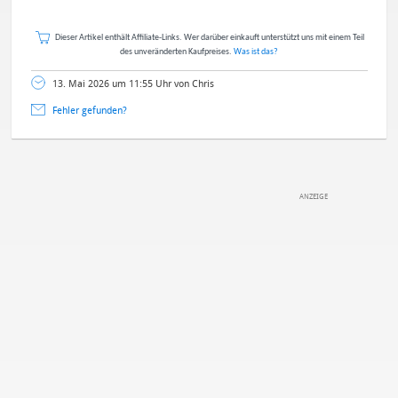
Dieser Artikel enthält Affiliate-Links. Wer darüber einkauft unterstützt uns mit einem Teil
des unveränderten Kaufpreises.
Was ist das?
13. Mai 2026 um 11:55 Uhr von Chris
Fehler gefunden?
DEINE ANMERKUNG ZUM ARTIKEL
Mit Absendung stimmst du unseren
Datenschutzbestimmungen
zu