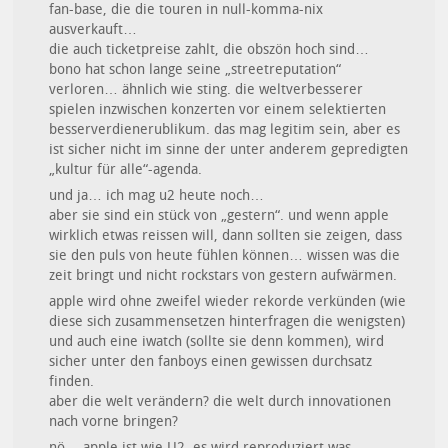
fan-base, die die touren in null-komma-nix
ausverkauft…
die auch ticketpreise zahlt, die obszön hoch sind…
bono hat schon lange seine „streetreputation“
verloren… ähnlich wie sting. die weltverbesserer
spielen inzwischen konzerten vor einem selektierten
besserverdienerublikum. das mag legitim sein, aber es
ist sicher nicht im sinne der unter anderem gepredigten
„kultur für alle“-agenda.
und ja… ich mag u2 heute noch…
aber sie sind ein stück von „gestern“. und wenn apple
wirklich etwas reissen will, dann sollten sie zeigen, dass
sie den puls von heute fühlen können… wissen was die
zeit bringt und nicht rockstars von gestern aufwärmen.
apple wird ohne zweifel wieder rekorde verkünden (wie
diese sich zusammensetzen hinterfragen die wenigsten)
und auch eine iwatch (sollte sie denn kommen), wird
sicher unter den fanboys einen gewissen durchsatz
finden.
aber die welt verändern? die welt durch innovationen
nach vorne bringen?
nö… apple ist wie U2. es wird reproduziert was