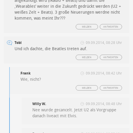
angekündigt wird (iRadio + Beats) und damit die
‚Wearables‘ weiter in die Zukunft gedrückt werden (U2 +
weißes Zelt + Beats). 3 große Neuerungen werdne nicht
kommen, was meint Ihr???
MELDEN
ANTWORTEN
Tobi
09.09.2014, 08:28 Uhr
Und ich dachte, die Beatles treten auf.
MELDEN
ANTWORTEN
Frank
09.09.2014, 08:42 Uhr
Wie, nicht?
MELDEN
ANTWORTEN
Willy W.
09.09.2014, 08:48 Uhr
Nee wurde gecancelt. Jetzt U2 als Vorgruppe
danach liveact mit Elvis.