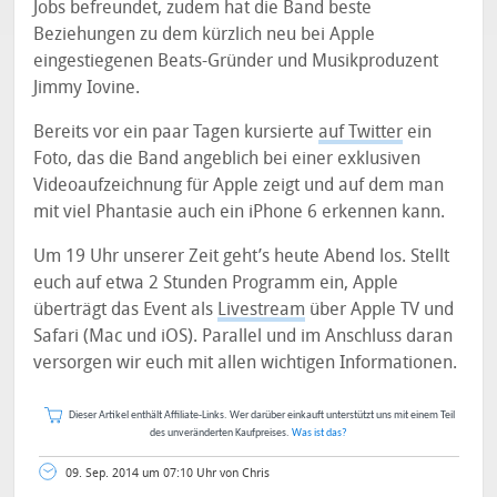
Jobs befreundet, zudem hat die Band beste
Beziehungen zu dem kürzlich neu bei Apple
eingestiegenen Beats-Gründer und Musikproduzent
Jimmy Iovine.
Bereits vor ein paar Tagen kursierte
auf Twitter
ein
Foto, das die Band angeblich bei einer exklusiven
Videoaufzeichnung für Apple zeigt und auf dem man
mit viel Phantasie auch ein iPhone 6 erkennen kann.
Um 19 Uhr unserer Zeit geht’s heute Abend los. Stellt
euch auf etwa 2 Stunden Programm ein, Apple
überträgt das Event als
Livestream
über Apple TV und
Safari (Mac und iOS). Parallel und im Anschluss daran
versorgen wir euch mit allen wichtigen Informationen.
Dieser Artikel enthält Affiliate-Links. Wer darüber einkauft unterstützt uns mit einem Teil
des unveränderten Kaufpreises.
Was ist das?
09. Sep. 2014 um 07:10 Uhr von Chris