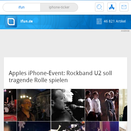
ifun
iphone-ticker
ifun.de
46 821 Artikel
Apples iPhone-Event: Rockband U2 soll
tragende Rolle spielen