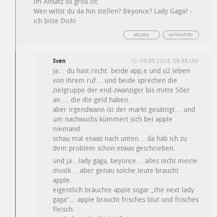
im Ansatz so groß ist.
Wen willst du da hin stellen? Beyonce? Lady Gaga? -
ich bitte Dich!
MELDEN
ANTWORTEN
Sven
09.09.2014, 08:48 Uhr
ja… du hast recht. beide app,e und u2 leben
von ihrem ruf… und beide sprechen die
zielgruppe der end-zwanziger bis mitte 50er
an…. die die geld haben.
aber irgendwann ist der markt gesättigt… und
um nachwuchs kümmert sich bei apple
niemand.
schau mal etwas nach unten… da hab ich zu
dem problem schon etwas geschrieben.
und ja…lady gaga, beyonce… alles nicht meine
musik… aber genau solche leute braucht
apple.
eigentlich bräuchte apple sogar „the next lady
gaga“… apple braucht frisches blut und frisches
fleisch.