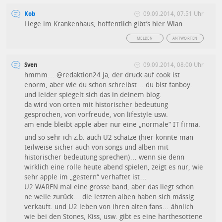
Kob
09.09.2014, 07:51 Uhr
Liege im Krankenhaus, hoffentlich gibt’s hier Wlan
MELDEN
ANTWORTEN
Sven
09.09.2014, 08:00 Uhr
hmmm… @redaktion24 ja, der druck auf cook ist
enorm, aber wie du schon schreibst… du bist fanboy.
und leider spiegelt sich das in deinem blog.
da wird von orten mit historischer bedeutung
gesprochen, von vorfreude, von lifestyle usw.
am ende bleibt apple aber nur eine „normale“ IT firma.
und so sehr ich z.b. auch U2 schätze (hier könnte man
teilweise sicher auch von songs und alben mit
historischer bedeutung sprechen)… wenn sie denn
wirklich eine rolle heute abend spielen, zeigt es nur, wie
sehr apple im „gestern“ verhaftet ist…
U2 WAREN mal eine grosse band, aber das liegt schon
ne weile zurück… die letzten alben haben sich mässig
verkauft. und U2 leben von ihren alten fans… ähnlich
wie bei den Stones, Kiss, usw. gibt es eine harthesottene