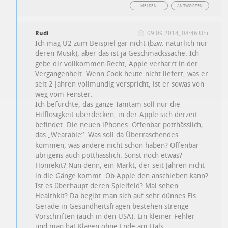
MELDEN
ANTWORTEN
Rudi
09.09.2014, 08:46 Uhr
Ich mag U2 zum Beispiel gar nicht (bzw. natürlich nur
deren Musik), aber das ist ja Geschmackssache. Ich
gebe dir vollkommen Recht, Apple verharrt in der
Vergangenheit. Wenn Cook heute nicht liefert, was er
seit 2 Jahren vollmundig verspricht, ist er sowas von
weg vom Fenster.
Ich befürchte, das ganze Tamtam soll nur die
Hilflosigkeit überdecken, in der Apple sich derzeit
befindet. Die neuen iPhones: Offenbar potthässlich;
das „Wearable“: Was soll da Überraschendes
kommen, was andere nicht schon haben? Offenbar
übrigens auch potthässlich. Sonst noch etwas?
Homekit? Nun denn, ein Markt, der seit Jahren nicht
in die Gänge kommt. Ob Apple den anschieben kann?
Ist es überhaupt deren Spielfeld? Mal sehen.
Healthkit? Da begibt man sich auf sehr dünnes Eis.
Gerade in Gesundheitsfragen bestehen strenge
Vorschriften (auch in den USA). Ein kleiner Fehler
und man hat Klagen ohne Ende am Hals.