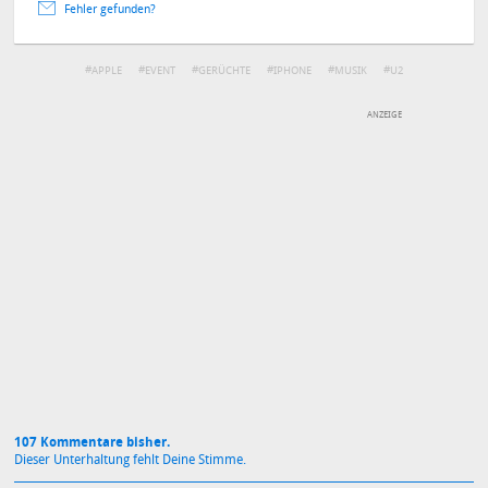
Fehler gefunden?
APPLE
EVENT
GERÜCHTE
IPHONE
MUSIK
U2
DEINE ANMERKUNG ZUM ARTIKEL
Mit Absendung stimmst du unseren
Datenschutzbestimmungen
zu
107 Kommentare bisher.
Dieser Unterhaltung fehlt Deine Stimme.