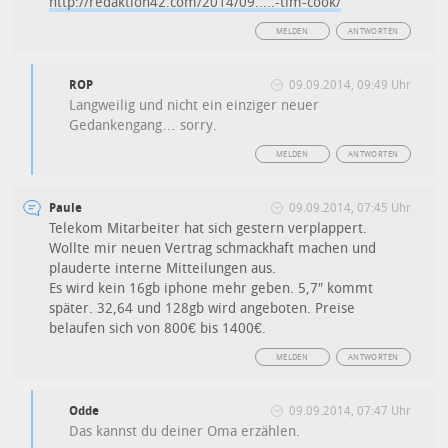
http://redaktion42.com/2014/09.....-tim-cook/
MELDEN
ANTWORTEN
ROP
09.09.2014, 09:49 Uhr
Langweilig und nicht ein einziger neuer
Gedankengang… sorry.
MELDEN
ANTWORTEN
Paule
09.09.2014, 07:45 Uhr
Telekom Mitarbeiter hat sich gestern verplappert.
Wollte mir neuen Vertrag schmackhaft machen und
plauderte interne Mitteilungen aus.
Es wird kein 16gb iphone mehr geben. 5,7″ kommt
später. 32,64 und 128gb wird angeboten. Preise
belaufen sich von 800€ bis 1400€.
MELDEN
ANTWORTEN
Odde
09.09.2014, 07:47 Uhr
Das kannst du deiner Oma erzählen.