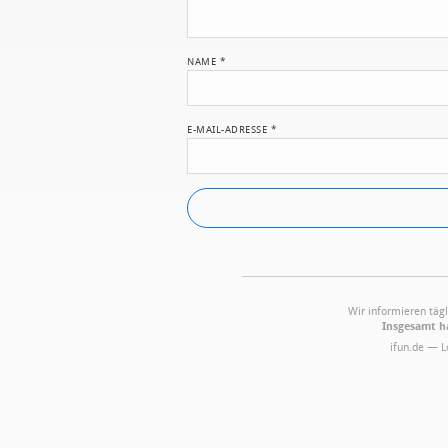
NAME
*
E-MAIL-ADRESSE
*
Wir informieren tägl
Insgesamt ha
ifun.de — 