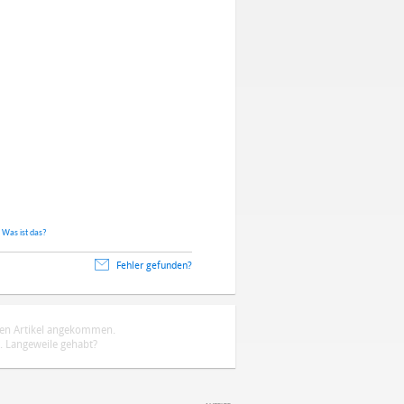
.
Was ist das?
Fehler gefunden?
ten Artikel angekommen.
 Langeweile gehabt?