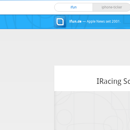
ifun
iphone-ticker
ifun.de
— Apple News seit 2001.
IRacing S