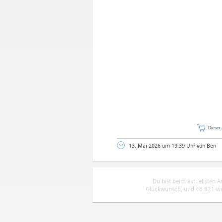
Dieser 
13. Mai 2026 um 19:39 Uhr von Ben
Du bist beim aktuellsten 
Glückwunsch, und 46.821 wei
DEINE ANMERKUNG ZUM ARTIKEL