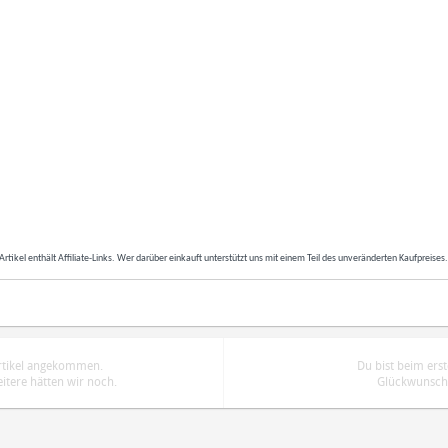
Artikel enthält Affiliate-Links. Wer darüber einkauft unterstützt uns mit einem Teil des unveränderten Kaufpreises
Artikel angekommen.
Du bist beim ers
tere hätten wir noch.
Glückwunsch.