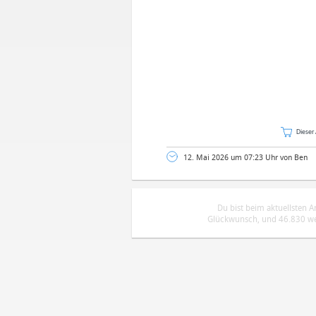
Dieser 
12. Mai 2026 um 07:23 Uhr von Ben
Du bist beim aktuellsten 
Glückwunsch, und 46.830 wei
DEINE ANMERKUNG ZUM ARTIKEL