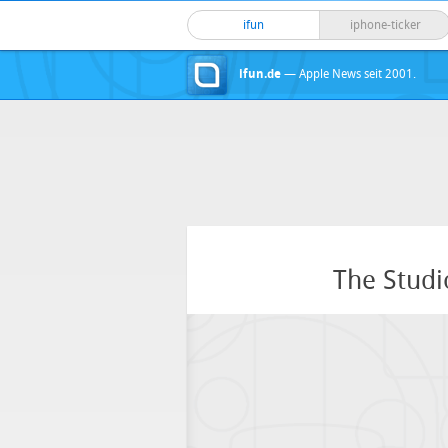
ifun
iphone-ticker
ifun.de
— Apple News seit 2001.
The Studi