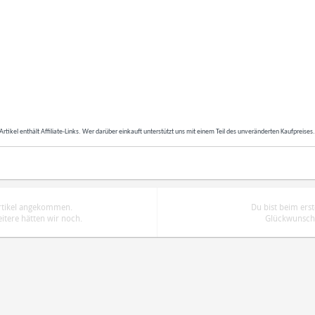
Artikel enthält Affiliate-Links. Wer darüber einkauft unterstützt uns mit einem Teil des unveränderten Kaufpreises
Artikel angekommen.
Du bist beim ers
tere hätten wir noch.
Glückwunsch.