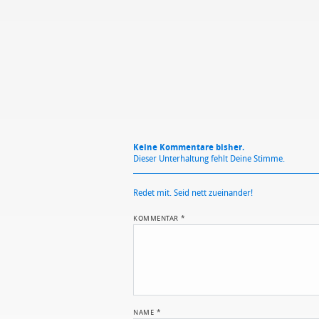
Mit Absendung stimmst du unse
Keine Kommentare bisher.
Dieser Unterhaltung fehlt Deine Stimme.
Redet mit. Seid nett zueinander!
KOMMENTAR
*
NAME
*