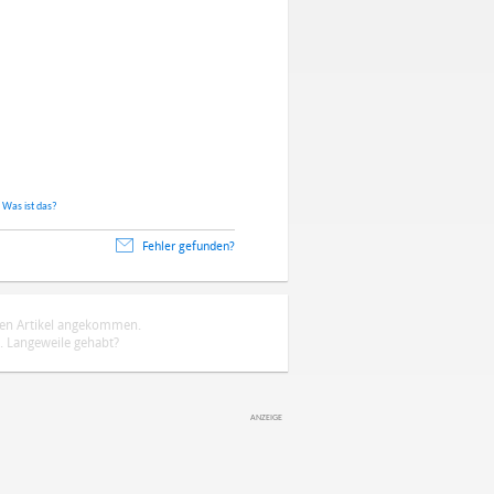
.
Was ist das?
Fehler gefunden?
ten Artikel angekommen.
 Langeweile gehabt?