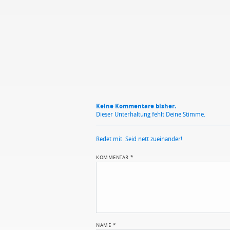
Mit Absendung stimmst du unse
Keine Kommentare bisher.
Dieser Unterhaltung fehlt Deine Stimme.
Redet mit. Seid nett zueinander!
KOMMENTAR
*
NAME
*