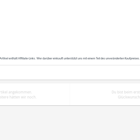
Artikel enthält Affiliate-Links. Wer darüber einkauft unterstützt uns mit einem Teil des unveränderten Kaufpreises
Artikel angekommen.
Du bist beim ers
tere hätten wir noch.
Glückwunsch.