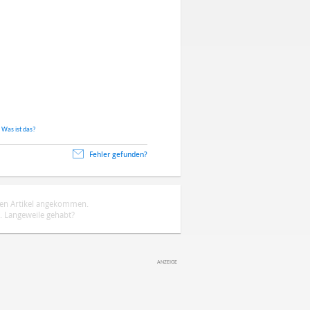
.
Was ist das?
Fehler gefunden?
ten Artikel angekommen.
 Langeweile gehabt?