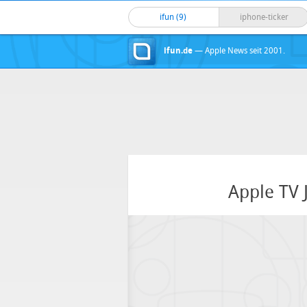
ifun (9)
iphone-ticker
ifun.de
— Apple News seit 2001.
Apple TV 