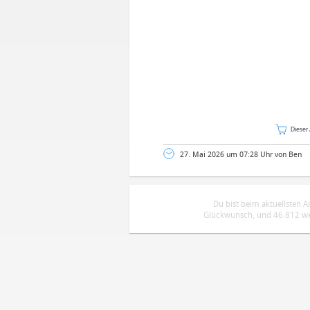
Dieser 
27. Mai 2026 um 07:28 Uhr von Ben
Du bist beim aktuellsten 
Glückwunsch, und 46.812 wei
DEINE ANMERKUNG ZUM ARTIKEL