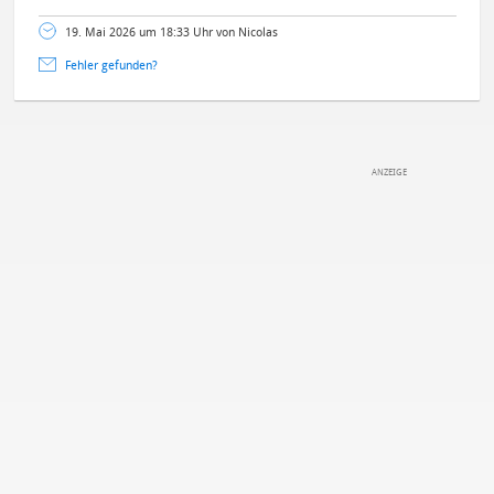
19. Mai 2026 um 18:33 Uhr von Nicolas
Fehler gefunden?
DEINE ANMERKUNG ZUM ARTIKEL
Mit Absendung stimmst du unseren
Datenschutzbestimmungen
zu