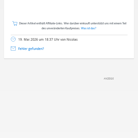
Dieser Artikel enthält Affiliate-Links. Wer darüber einkauft unterstützt uns mit einem Teil
des unveränderten Kaufpreises.
Was ist das?
19. Mai 2026 um 18:37 Uhr von Nicolas
Fehler gefunden?
DEINE ANMERKUNG ZUM ARTIKEL
Mit Absendung stimmst du unseren
Datenschutzbestimmungen
zu