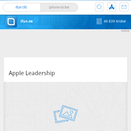
ifun (9)
iphone-ticker
ifun.de
46 839 Artikel
Apple Leadership