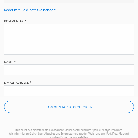
Redet mit. Seid nett zueinander!
KOMMENTAR
*
NAME
*
E-MAIL-ADRESSE
*
ifun.de ist das dienstälteste europäische Onlineportal rund um Apples Lifestyle-Produkte.
Wir informieren täglich über Aktuelles und Interessantes aus der Welt rund um iPad, iPod, Mac und
sonstige Dinge, die uns gefallen.