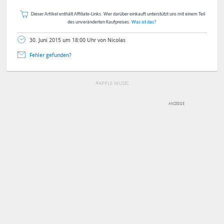
Dieser Artikel enthält Affiliate-Links. Wer darüber einkauft unterstützt uns mit einem Teil
des unveränderten Kaufpreises.
Was ist das?
30. Juni 2015 um 18:00 Uhr von Nicolas
Fehler gefunden?
APPLE MUSIC
DEINE ANMERKUNG ZUM ARTIKEL
Mit Absendung stimmst du unseren
Datenschutzbestimmungen
zu