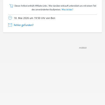
Dieser Artikel enthält Affiliate-Links. Wer darüber einkauft unterstützt uns mit einem Teil
des unveränderten Kaufpreises.
Was ist das?
18. Mai 2026 um 19:50 Uhr von Ben
Fehler gefunden?
DEINE ANMERKUNG ZUM ARTIKEL
Mit Absendung stimmst du unseren
Datenschutzbestimmungen
zu