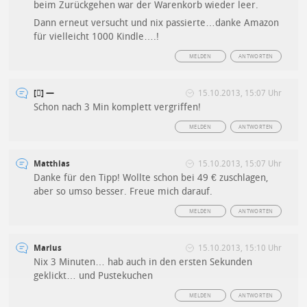
beim Zurückgehen war der Warenkorb wieder leer.
Dann erneut versucht und nix passierte…danke Amazon
für vielleicht 1000 Kindle….!
MELDEN
ANTWORTEN
[] —
15.10.2013, 15:07 Uhr
Schon nach 3 Min komplett vergriffen!
MELDEN
ANTWORTEN
Matthias
15.10.2013, 15:07 Uhr
Danke für den Tipp! Wollte schon bei 49 € zuschlagen,
aber so umso besser. Freue mich darauf.
MELDEN
ANTWORTEN
Marius
15.10.2013, 15:10 Uhr
Nix 3 Minuten… hab auch in den ersten Sekunden
geklickt… und Pustekuchen
MELDEN
ANTWORTEN