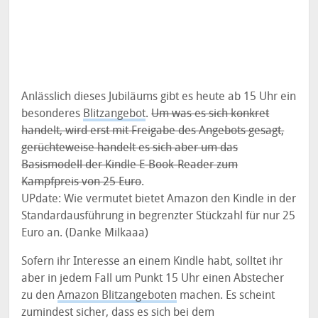
Anlässlich dieses Jubiläums gibt es heute ab 15 Uhr ein
besonderes
Blitzangebot
.
Um was es sich konkret
handelt, wird erst mit Freigabe des Angebots gesagt,
gerüchteweise handelt es sich aber um das
Basismodell der Kindle E-Book-Reader zum
Kampfpreis von 25 Euro
.
UPdate: Wie vermutet bietet Amazon den Kindle in der
Standardausführung in begrenzter Stückzahl für nur 25
Euro an. (Danke Milkaaa)
Sofern ihr Interesse an einem Kindle habt, solltet ihr
aber in jedem Fall um Punkt 15 Uhr einen Abstecher
zu den
Amazon Blitzangeboten
machen. Es scheint
zumindest sicher, dass es sich bei dem