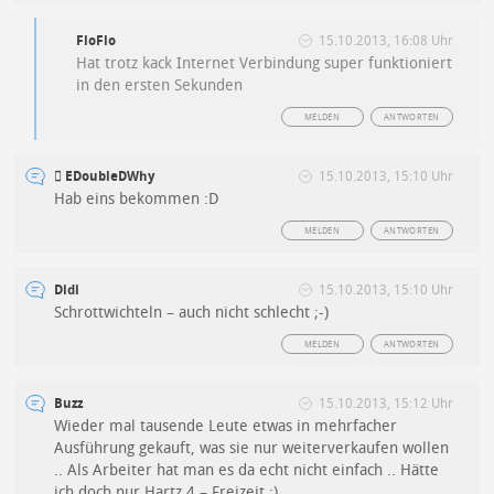
FloFlo
15.10.2013, 16:08 Uhr
Hat trotz kack Internet Verbindung super funktioniert
in den ersten Sekunden
MELDEN
ANTWORTEN
 EDoubleDWhy
15.10.2013, 15:10 Uhr
Hab eins bekommen :D
MELDEN
ANTWORTEN
Didi
15.10.2013, 15:10 Uhr
Schrottwichteln – auch nicht schlecht ;-)
MELDEN
ANTWORTEN
Buzz
15.10.2013, 15:12 Uhr
Wieder mal tausende Leute etwas in mehrfacher
Ausführung gekauft, was sie nur weiterverkaufen wollen
.. Als Arbeiter hat man es da echt nicht einfach .. Hätte
ich doch nur Hartz 4 – Freizeit ;)