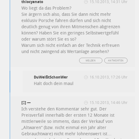
thiocyanato
15.10.2013, 14:31 Uhr
Wo liegt da das Problem?
Sie ärgern sich also, dass Sie dann nicht mehr
exklusiv Porsche fahren dürfen und sich nicht
deutlich genug von ihren Mitmenschen abgrenzen
können? Haben Sie ein geringes Selbstwertgefühl
oder warum stört Sie es so?
Warum sich nicht einfach an der Technik erfreuen
und nicht zwingend als Wertanlage ansehen?
MELDEN
ANTWORTEN
DuWeißtSchonWer
16.10.2013, 17:26 Uhr
Halt doch dein maul
[] —
15.10.2013, 14:46 Uhr
Ich verstehe den Kommentar sehr gut. Der
Preisverfall innerhalb der ersten 12 Monate ist
mittlerweile so immens, dass der Verkauf von
„Altwaren“ (bzw. nicht einmal ein Jahr alter
Gebrauchtware) nicht mehr lohnenswert ist…