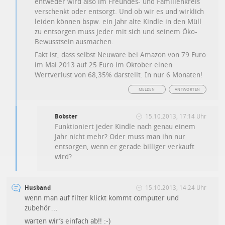
entweder wird also im Freundes- und Familienkreis
verschenkt oder entsorgt. Und ob wir es und wirklich
leiden können bspw. ein Jahr alte Kindle in den Müll
zu entsorgen muss jeder mit sich und seinem Öko-
Bewusstsein ausmachen.
Fakt ist, dass selbst Neuware bei Amazon von 79 Euro
im Mai 2013 auf 25 Euro im Oktober einen
Wertverlust von 68,35% darstellt. In nur 6 Monaten!
MELDEN
ANTWORTEN
Bobster
15.10.2013, 17:14 Uhr
Funktioniert jeder Kindle nach genau einem
Jahr nicht mehr? Oder muss man ihn nur
entsorgen, wenn er gerade billiger verkauft
wird?
Husband
15.10.2013, 14:24 Uhr
wenn man auf filter klickt kommt computer und
zubehör…
warten wir’s einfach ab!! :-)