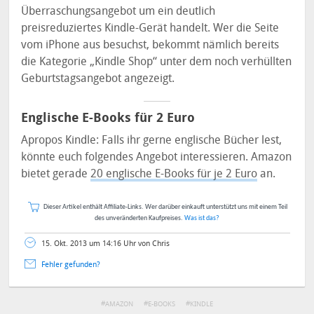
Überraschungsangebot um ein deutlich
preisreduziertes Kindle-Gerät handelt. Wer die Seite
vom iPhone aus besuchst, bekommt nämlich bereits
die Kategorie „Kindle Shop“ unter dem noch verhüllten
Geburtstagsangebot angezeigt.
Englische E-Books für 2 Euro
Apropos Kindle: Falls ihr gerne englische Bücher lest,
könnte euch folgendes Angebot interessieren. Amazon
bietet gerade
20 englische E-Books für je 2 Euro
an.
Dieser Artikel enthält Affiliate-Links. Wer darüber einkauft unterstützt uns mit einem Teil
des unveränderten Kaufpreises.
Was ist das?
15. Okt. 2013 um 14:16 Uhr von Chris
Fehler gefunden?
AMAZON
E-BOOKS
KINDLE