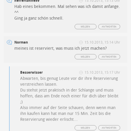
heffertonne99
15.10.2013, 15:13 Uhr
Hab eines bekommen. Mal sehen was ich damit anfange.
^^
Ging ja ganz schön schnell.
MELDEN
ANTWORTEN
Norman
15.10.2013, 15:14 Uhr
meines ist reserviert, was muss ich jetzt machen?
MELDEN
ANTWORTEN
Besserwisser
15.10.2013, 15:17 Uhr
Abwarten, bis genug Leute vor dir ihre Reservierung
verstreichen lassen.
Du stehst jetzt praktisch in der Schlange und muss
hoffen, dass am Ende noch einer für dich über bleibt
;)
Also immer auf der Seite schauen, denn wenn man
ihn kaufen kann hat man nur 15 Min. Zeit bis die
Reservierung wieder erlischt…
MELDEN
ANTWORTEN