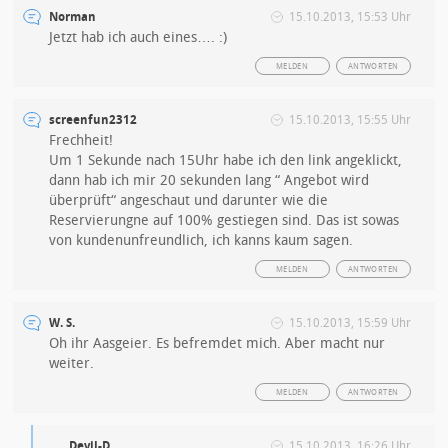
Norman
15.10.2013, 15:53 Uhr
Jetzt hab ich auch eines…. :)
MELDEN
ANTWORTEN
screenfun2312
15.10.2013, 15:55 Uhr
Frechheit!
Um 1 Sekunde nach 15Uhr habe ich den link angeklickt,
dann hab ich mir 20 sekunden lang “ Angebot wird
überprüft“ angeschaut und darunter wie die
Reservierungne auf 100% gestiegen sind. Das ist sowas
von kundenunfreundlich, ich kanns kaum sagen.
MELDEN
ANTWORTEN
W. S.
15.10.2013, 15:59 Uhr
Oh ihr Aasgeier. Es befremdet mich. Aber macht nur
weiter.
MELDEN
ANTWORTEN
Devil-D
15.10.2013, 16:26 Uhr