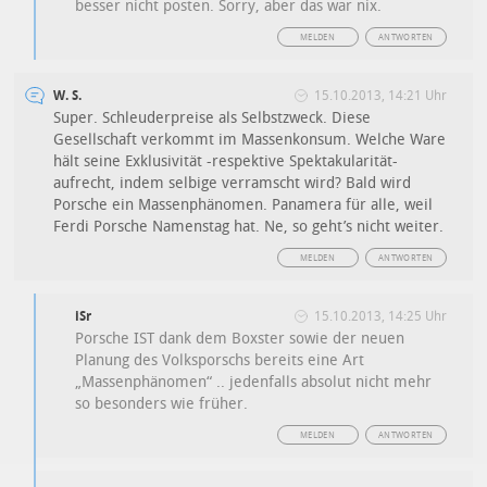
besser nicht posten. Sorry, aber das war nix.
MELDEN
ANTWORTEN
W. S.
15.10.2013, 14:21 Uhr
Super. Schleuderpreise als Selbstzweck. Diese
Gesellschaft verkommt im Massenkonsum. Welche Ware
hält seine Exklusivität -respektive Spektakularität-
aufrecht, indem selbige verramscht wird? Bald wird
Porsche ein Massenphänomen. Panamera für alle, weil
Ferdi Porsche Namenstag hat. Ne, so geht’s nicht weiter.
MELDEN
ANTWORTEN
iSr
15.10.2013, 14:25 Uhr
Porsche IST dank dem Boxster sowie der neuen
Planung des Volksporschs bereits eine Art
„Massenphänomen“ .. jedenfalls absolut nicht mehr
so besonders wie früher.
MELDEN
ANTWORTEN