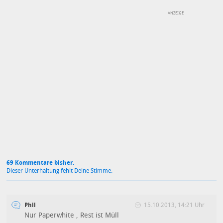
DEINE ANMERKUNG ZUM ARTIKEL
Mit Absendung stimmst du unseren
Datenschutzbestimmungen
zu
69 Kommentare bisher.
Dieser Unterhaltung fehlt Deine Stimme.
Phil
15.10.2013, 14:21 Uhr
Nur Paperwhite , Rest ist Müll