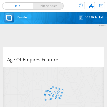
ifun
iphone-ticker
ifun.de
46 830 Artikel
Age Of Empires Feature