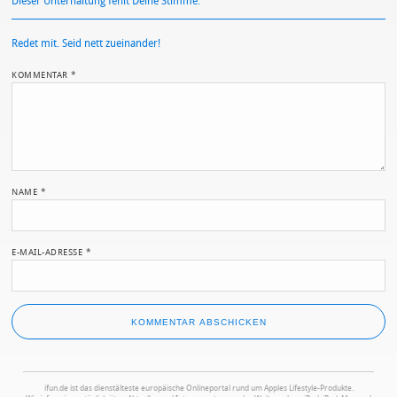
Dieser Unterhaltung fehlt Deine Stimme.
Redet mit. Seid nett zueinander!
KOMMENTAR
*
NAME
*
E-MAIL-ADRESSE
*
ifun.de ist das dienstälteste europäische Onlineportal rund um Apples Lifestyle-Produkte.